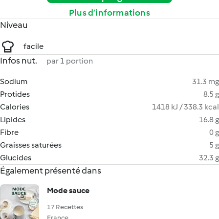
Plus d’informations
Niveau
facile
Infos nut.
par 1 portion
Sodium
31.3 mg
Protides
8.5 g
Calories
1418 kJ / 338.3 kcal
Lipides
16.8 g
Fibre
0 g
Graisses saturées
5 g
Glucides
32.3 g
Également présenté dans
Mode sauce
17 Recettes
France