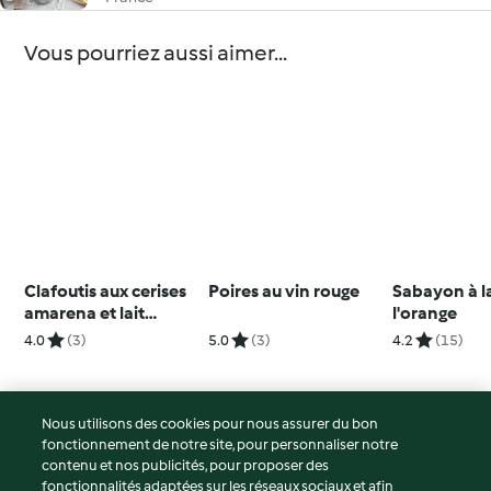
Vous pourriez aussi aimer...
Clafoutis aux cerises
Poires au vin rouge
Sabayon à la
amarena et lait
l'orange
d'amande
4.0
(3)
5.0
(3)
4.2
(15)
Nous utilisons des cookies pour nous assurer du bon
fonctionnement de notre site, pour personnaliser notre
© Copyright 2026
contenu et nos publicités, pour proposer des
fonctionnalités adaptées sur les réseaux sociaux et afin