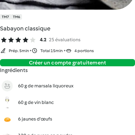
TM7
TM6
Sabayon classique
4.2
25 évaluations
Prép. 5min
Total 15min
4 portions
Créer un compte gratuitement
Ingrédients
60 g de marsala liquoreux
60 g de vin blanc
6 jaunes d'œufs