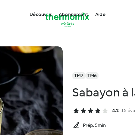
Découvrir
Abonnement
Aide
TM7
TM6
Sabayon à l
4.2
15 éva
Prép. 5min