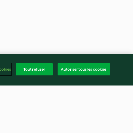
ookies
Tout refuser
Autoriser tous les cookies
ale au beurre
Mayonnaise à l'orange