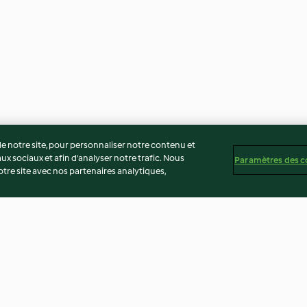
 notre site, pour personnaliser notre contenu et
ux sociaux et afin d’analyser notre trafic. Nous
Paramètres des c
re site avec nos partenaires analytiques,
r d'amande
Artichauts à l'huile
Huîtres de Canc
blanc