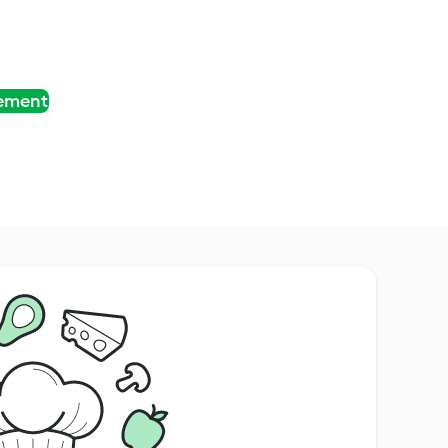
tement