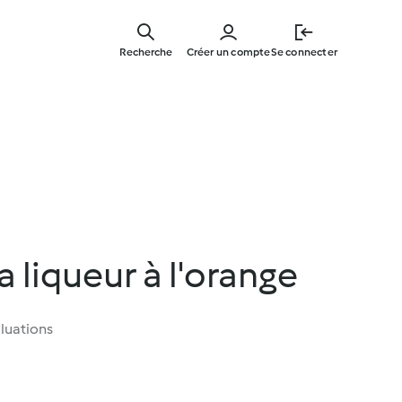
Skip
to
Recherche
Créer un compte
Se connecter
main
content
a liqueur à l'orange
luations