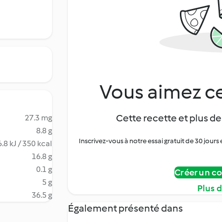
Vous aimez ce
Cette recette et plus de
27.3 mg
8.8 g
Inscrivez-vous à notre essai gratuit de 30 jo
.8 kJ / 350 kcal
16.8 g
0.1 g
Créer un c
5 g
Plus 
36.5 g
Également présenté dans