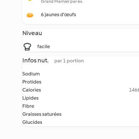
Grand Marnier par ex.
6 jaunes d'œufs
Niveau
facile
Infos nut.
par 1 portion
Sodium
Protides
Calories
1466
Lipides
Fibre
Graisses saturées
Glucides