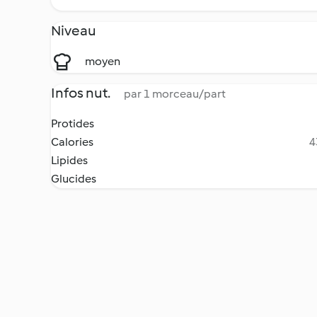
Niveau
moyen
Infos nut.
par 1 morceau/part
Protides
Calories
4
Lipides
Glucides