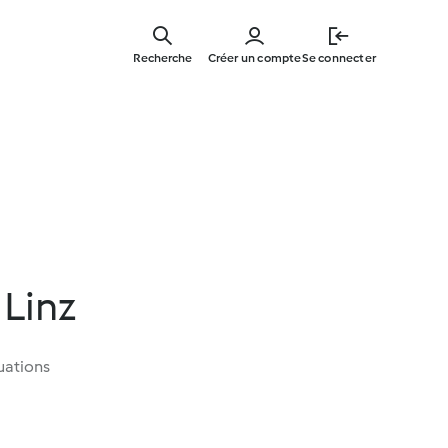
Skip
to
Recherche
Créer un compte
Se connecter
main
content
 Linz
uations