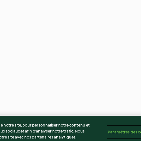
 notre site, pour personnaliser notre contenu et
ux sociaux et afin d’analyser notre trafic. Nous
Paramètres des c
re site avec nos partenaires analytiques,