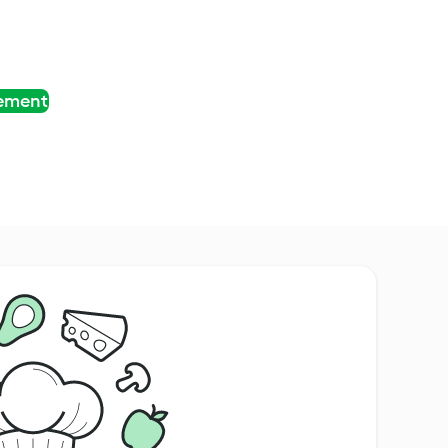
tement