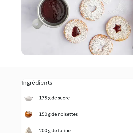
Ingrédients
175 g de sucre
150 g de noisettes
200 g de farine