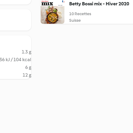
Betty Bossi mix - Hiver 2020
10 Recettes
Suisse
1.3 g
36 kJ / 104 kcal
6 g
12 g