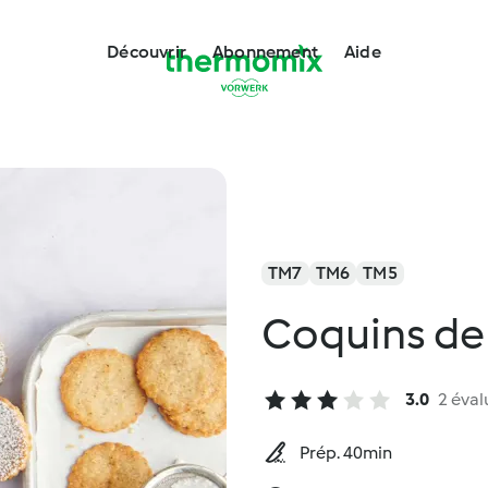
Découvrir
Abonnement
Aide
TM7
TM6
TM5
Coquins de
3.0
2 éval
Prép. 40min