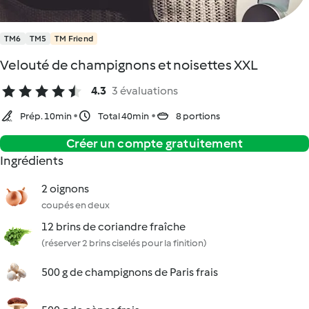
TM6
TM5
TM Friend
Velouté de champignons et noisettes XXL
4.3
3 évaluations
Prép. 10min
Total 40min
8 portions
Créer un compte gratuitement
Ingrédients
2 oignons
coupés en deux
12 brins de coriandre fraîche
(réserver 2 brins ciselés pour la finition)
500 g de champignons de Paris frais