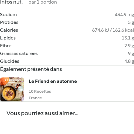
Infos nut.
par 1 portion
Sodium
434.9 mg
Protides
5 g
Calories
674.6 kJ / 162.6 kcal
Lipides
13.1 g
Fibre
2.9 g
Graisses saturées
9 g
Glucides
4.8 g
Également présenté dans
Le Friend en automne
10 Recettes
France
Vous pourriez aussi aimer...