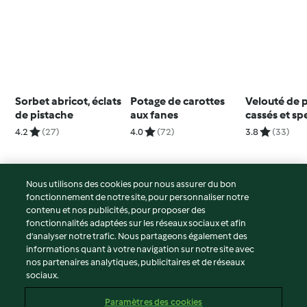
Sorbet abricot, éclats
Potage de carottes
Velouté de 
de pistache
aux fanes
cassés et sp
croustillant
4.2
(27)
4.0
(72)
3.8
(33)
Nous utilisons des cookies pour nous assurer du bon
fonctionnement de notre site, pour personnaliser notre
© Copyright 2026
contenu et nos publicités, pour proposer des
fonctionnalités adaptées sur les réseaux sociaux et afin
Conditions d'utilisation
d’analyser notre trafic. Nous partageons également des
Politique de confidentialité
informations quant à votre navigation sur notre site avec
Non-responsabilité
nos partenaires analytiques, publicitaires et de réseaux
sociaux.
Mentions légales
Cookies
Paramètres des cookies