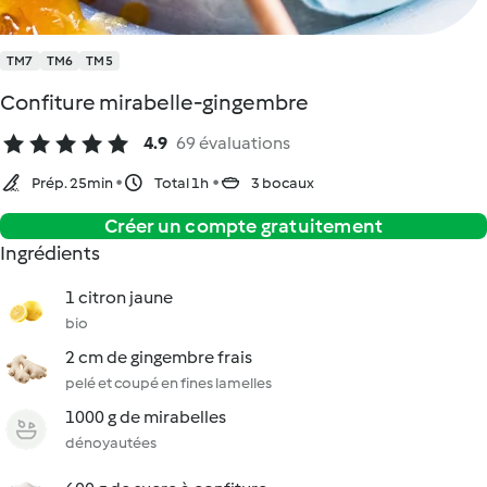
TM7
TM6
TM5
Confiture mirabelle-gingembre
4.9
69 évaluations
Prép. 25min
Total 1h
3 bocaux
Créer un compte gratuitement
Ingrédients
1 citron jaune
bio
2 cm de gingembre frais
pelé et coupé en fines lamelles
1000 g de mirabelles
dénoyautées