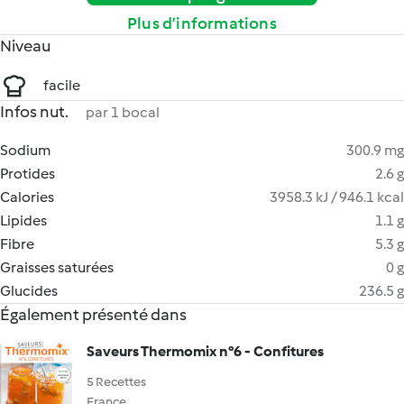
Plus d’informations
Niveau
facile
Infos nut.
par 1 bocal
Sodium
300.9 mg
Protides
2.6 g
Calories
3958.3 kJ / 946.1 kcal
Lipides
1.1 g
Fibre
5.3 g
Graisses saturées
0 g
Glucides
236.5 g
Également présenté dans
Saveurs Thermomix n°6 - Confitures
5 Recettes
France