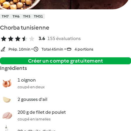
TM7
TM6
TM5
TM31
Chorba tunisienne
3.6
155 évaluations
Prép. 10min
Total 45min
4 portions
Créer un compte gratuitement
Ingrédients
1 oignon
coupé en deux
2 gousses d'ail
200 g de filet de poulet
coupé en lamelles