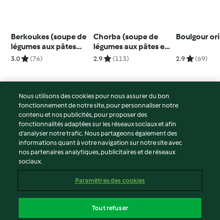
Berkoukes (soupe de
Chorba (soupe de
Boulgour or
légumes aux pâtes
légumes aux pâtes et
plomb)
aux pois chiches)
3.0
(76)
2.9
(113)
2.9
(69)
Nous utilisons des cookies pour nous assurer du bon
fonctionnement de notre site, pour personnaliser notre
© Copyright 2026
contenu et nos publicités, pour proposer des
fonctionnalités adaptées sur les réseaux sociaux et afin
Conditions d'utilisation
d’analyser notre trafic. Nous partageons également des
Politique de confidentialité
informations quant à votre navigation sur notre site avec
Non-responsabilité
nos partenaires analytiques, publicitaires et de réseaux
sociaux.
Mentions légales
Cookies
Paramètres des cookies
Contenu du rapport
Résilier le contrat
Tout refuser
Déclaration d'accessibilité