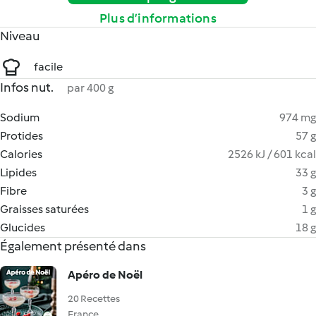
Plus d’informations
Niveau
facile
Infos nut.
par 400 g
Sodium
974 mg
Protides
57 g
Calories
2526 kJ / 601 kcal
Lipides
33 g
Fibre
3 g
Graisses saturées
1 g
Glucides
18 g
Également présenté dans
Apéro de Noël
20 Recettes
France