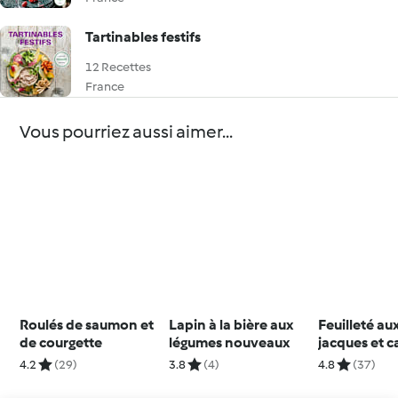
Tartinables festifs
12 Recettes
France
Vous pourriez aussi aimer...
Roulés de saumon et
Lapin à la bière aux
Feuilleté au
de courgette
légumes nouveaux
jacques et c
4.2
(29)
3.8
(4)
4.8
(37)