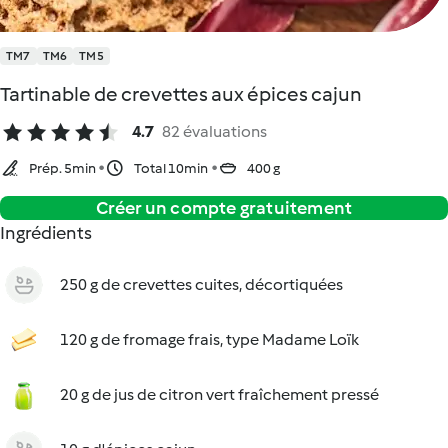
TM7
TM6
TM5
Tartinable de crevettes aux épices cajun
4.7
82 évaluations
Prép. 5min
Total 10min
400 g
Créer un compte gratuitement
Ingrédients
250 g de crevettes cuites, décortiquées
120 g de fromage frais, type Madame Loïk
20 g de jus de citron vert fraîchement pressé