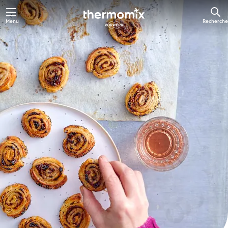
Skip
Menu
Recherche
to
main
content