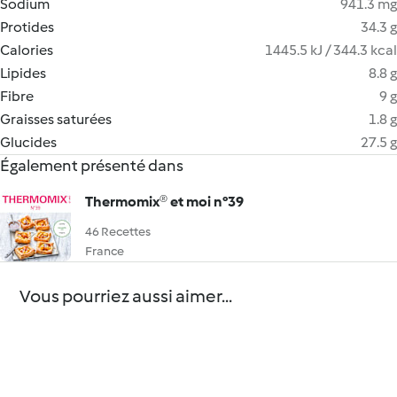
Sodium
941.3 mg
Protides
34.3 g
Calories
1445.5 kJ / 344.3 kcal
Lipides
8.8 g
Fibre
9 g
Graisses saturées
1.8 g
Glucides
27.5 g
Également présenté dans
Thermomix® et moi n°39
46 Recettes
France
Vous pourriez aussi aimer...