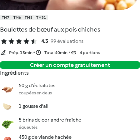
TM7
TM6
TM5
TM31
Boulettes de bœuf aux pois chiches
4.3
99 évaluations
Prép. 15min
Total 40min
4 portions
Créer un compte gratuitement
Ingrédients
50 g d'échalotes
coupées en deux
1 gousse d'ail
5 brins de coriandre fraîche
équeutés
450 g de viande hachée