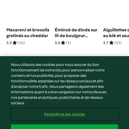
Macaroni et brocolis
Émincé de dinde sur
Aiguillettes
gratinés au cheddar
lit de boulgour
au blé et sa
complet
crémeuse à 
3.3
(26)
3.0
(3)
3.7
(33)
Nous utilisons des cookies pour nous assurer du bon
fonctionnement de notre site, pour personnaliser notre
© Copyright 2026
contenu et nos publicités, pour proposer des
fonctionnalités adaptées sur les réseaux sociaux et afin
Conditions d'utilisation
d’analyser notre trafic. Nous partageons également des
Politique de confidentialité
informations quant à votre navigation sur notre site avec
Non-responsabilité
nos partenaires analytiques, publicitaires et de réseaux
sociaux.
Mentions légales
Cookies
Paramètres des cookies
Contenu du rapport
Résilier le contrat