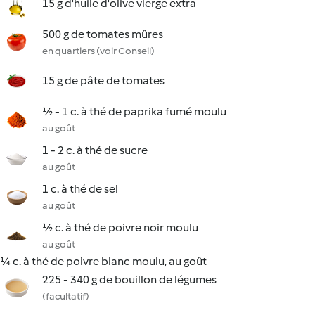
15 g d'huile d'olive vierge extra
500 g de tomates mûres
en quartiers (voir Conseil)
15 g de pâte de tomates
½ - 1 c. à thé de paprika fumé moulu
au goût
1 - 2 c. à thé de sucre
au goût
1 c. à thé de sel
au goût
½ c. à thé de poivre noir moulu
au goût
¼ c. à thé de poivre blanc moulu, au goût
225 - 340 g de bouillon de légumes
(facultatif)