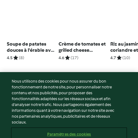
Soupe de patates
Crème de tomates et
Riz au jasmin
douces à l'érable avec
grilled cheese
coriandre et
croûtons au
Deuxième bol
4.5
(8)
4.6
(17)
4.7
(10)
parmesan
Nous utilisons des cookies pour nous assurer du bon
fonctionnement de notre site, pour personnaliser notre
© Copyright 2026
contenu et nos publicités, pour proposer des
fonctionnalités adaptées sur les réseaux sociaux et afin
Conditions d'utilisation
d’analyser notre trafic. Nous partageons également des
Politique de confidentialité
informations quant à votre navigation sur notre site avec
Non-responsabilité
nos partenaires analytiques, publicitaires et de réseaux
sociaux.
Mentions légales
Cookies
Paramètres des cookies