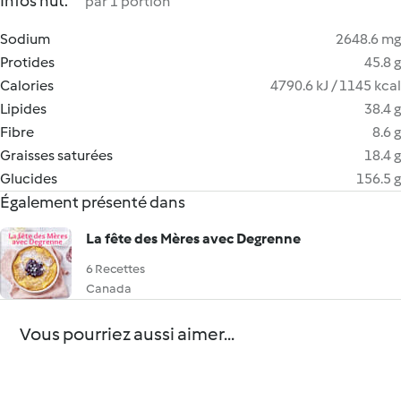
Infos nut.
par 1 portion
Sodium
2648.6 mg
Protides
45.8 g
Calories
4790.6 kJ / 1145 kcal
Lipides
38.4 g
Fibre
8.6 g
Graisses saturées
18.4 g
Glucides
156.5 g
Également présenté dans
La fête des Mères avec Degrenne
6 Recettes
Canada
Vous pourriez aussi aimer...