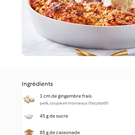
Ingrédients
1 cm de gingembre frais
pelé, coupé en morceaux (facultatif)
45 g de sucre
85 g de cassonade