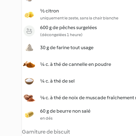
½ citron
uniquement le zeste, sans la chair blanche
600 g de pêches surgelées
(décongelées 1 heure)
30 g de farine tout usage
¼ c. à thé de cannelle en poudre
¼ c. à thé de sel
⅛ c. à thé de noix de muscade fraîchement
60 g de beurre non salé
en dés
Garniture de biscuit