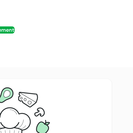
tement