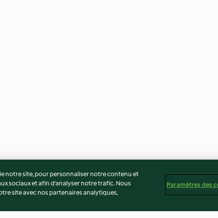
 notre site, pour personnaliser notre contenu et
ux sociaux et afin d’analyser notre trafic. Nous
Paramètres des c
re site avec nos partenaires analytiques,