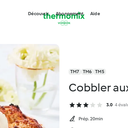
Découvrir
Abonnement
Aide
TM7
TM6
TM5
Cobbler au
3.0
4 éval
Prép. 20min