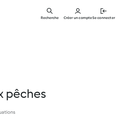
Skip
to
Recherche
Créer un compte
Se connecter
main
content
x pêches
uations