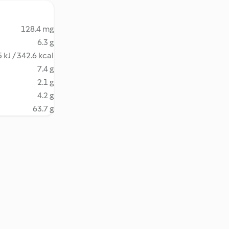
128.4 mg
6.3 g
 kJ / 342.6 kcal
7.4 g
2.1 g
4.2 g
63.7 g