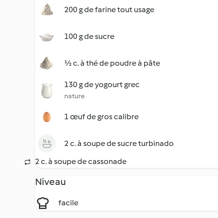
200 g de farine tout usage
100 g de sucre
½ c. à thé de poudre à pâte
130 g de yogourt grec
nature
1 œuf de gros calibre
2 c. à soupe de sucre turbinado
2 c. à soupe de cassonade
Niveau
facile