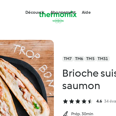
Découvrir
Abonnement
Aide
TM7
TM6
TM5
TM31
Brioche su
saumon
4.6
34 éva
Prép. 30min