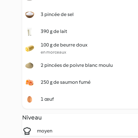
3 pincée de sel
390 g de lait
100 g de beurre doux
en morceaux
2 pincées de poivre blanc moulu
250 g de saumon fumé
1 œuf
Niveau
moyen