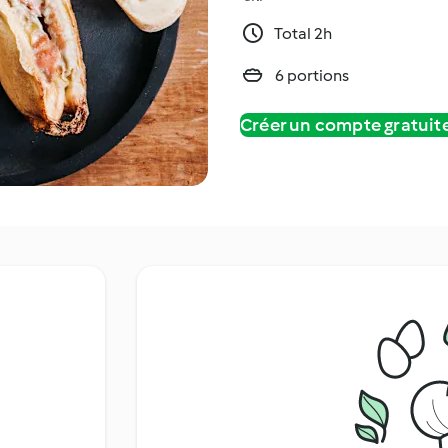
Total 2h
6 portions
Créer un compte gratui