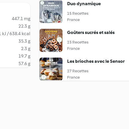
Duo dynamique
15 Recettes
447.1 mg
France
22.3 g
Goûters sucrés et salés
 kJ / 638.4 kcal
35.3 g
23 Recettes
2.3 g
France
19.7 g
Les brioches avec le Sensor
57.6 g
27 Recettes
France