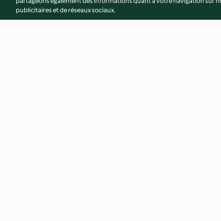
partageons également des informations quant à votre navigation sur not
publicitaires et de réseaux sociaux.
Pain torsadé cheddar et
Rolls aux fromages
ciboulette
4.6
(58)
3.2
(6)
© Copyright 2026
Conditions d'utilisation
Politique de confidentiali
Déclaration d'accessibilité