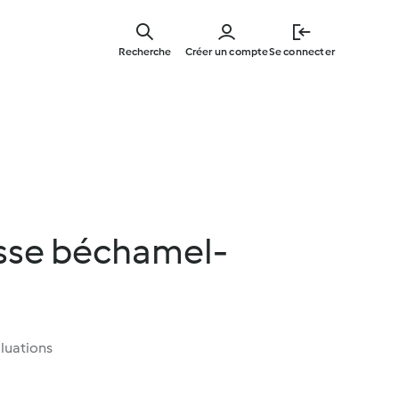
Skip
to
Recherche
Créer un compte
Se connecter
main
content
isse béchamel-
luations