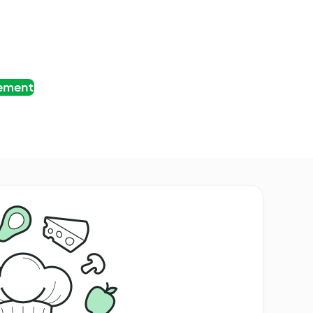
tement