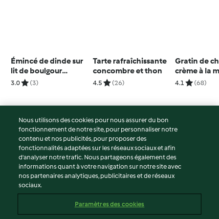
Émincé de dinde sur
Tarte rafraîchissante
Gratin de ch
lit de boulgour
concombre et thon
crème à la 
complet
et fromage
3.0
(3)
4.5
(26)
4.1
(68)
Nous utilisons des cookies pour nous assurer du bon
fonctionnement de notre site, pour personnaliser notre
© Copyright 2026
contenu et nos publicités, pour proposer des
fonctionnalités adaptées sur les réseaux sociaux et afin
Conditions d'utilisation
d’analyser notre trafic. Nous partageons également des
Politique de confidentialité
informations quant à votre navigation sur notre site avec
Non-responsabilité
nos partenaires analytiques, publicitaires et de réseaux
sociaux.
Mentions légales
Cookies
Paramètres des cookies
Contenu du rapport