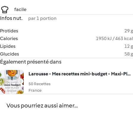
facile
Infos nut.
par 1 portion
Protides
29 g
Calories
1950 kJ / 463 kcal
Lipides
12 g
Glucides
58 g
Également présenté dans
Larousse - Mes recettes mini-budget - Maxi-Plaisir
50 Recettes
France
Vous pourriez aussi aimer...