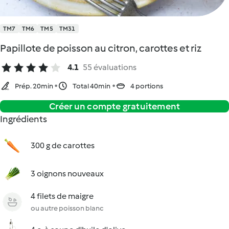
TM7
TM6
TM5
TM31
Papillote de poisson au citron, carottes et riz
4.1
55 évaluations
Prép. 20min
Total 40min
4 portions
Créer un compte gratuitement
Ingrédients
300 g de carottes
3 oignons nouveaux
4 filets de maigre
ou autre poisson blanc