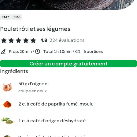
TM7
TM6
Poulet rôti et ses légumes
4.8
224 évaluations
Prép. 20min
Total 1h 10min
6 portions
Créer un compte gratuitement
Ingrédients
50 g d'oignon
coupé en deux
2 c. à café de paprika fumé, moulu
1 c. à café d'origan déshydraté