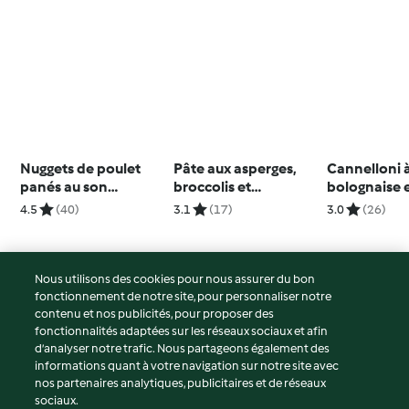
Nuggets de poulet
Pâte aux asperges,
Cannelloni à
panés au son
broccolis et
bolognaise 
d’avoine façon
champignons
épinards
4.5
(40)
3.1
(17)
3.0
(26)
milanaise
Nous utilisons des cookies pour nous assurer du bon
fonctionnement de notre site, pour personnaliser notre
© Copyright 2026
contenu et nos publicités, pour proposer des
fonctionnalités adaptées sur les réseaux sociaux et afin
Conditions d'utilisation
d’analyser notre trafic. Nous partageons également des
Politique de confidentialité
informations quant à votre navigation sur notre site avec
Non-responsabilité
nos partenaires analytiques, publicitaires et de réseaux
sociaux.
Mentions légales