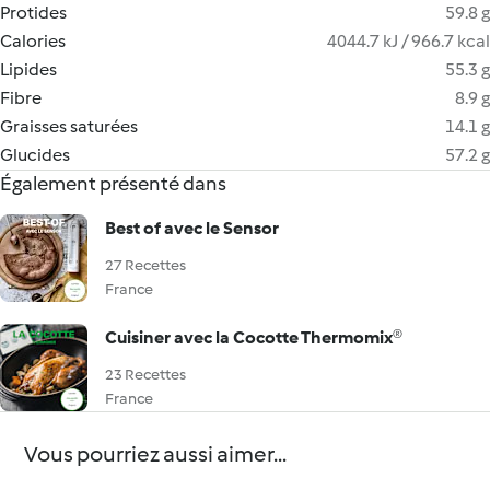
Protides
59.8 g
Calories
4044.7 kJ / 966.7 kcal
Lipides
55.3 g
Fibre
8.9 g
Graisses saturées
14.1 g
Glucides
57.2 g
Également présenté dans
Best of avec le Sensor
27 Recettes
France
Cuisiner avec la Cocotte Thermomix®
23 Recettes
France
Vous pourriez aussi aimer...