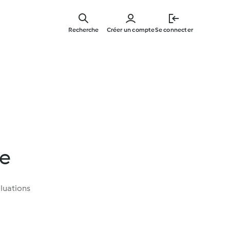
Skip
to
Recherche
Créer un compte
Se connecter
main
content
te
luations