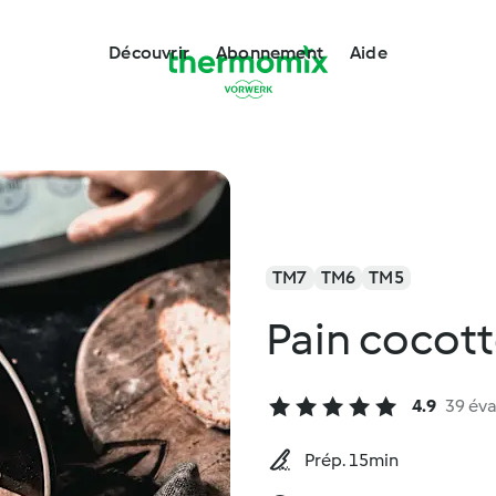
Découvrir
Abonnement
Aide
TM7
TM6
TM5
Pain cocot
4.9
39 éva
Prép. 15min