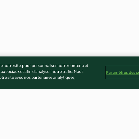
 notre site, pour personnaliser notre contenu et
ux sociaux et afin d’analyser notre trafic. Nous
Paramètres des c
re site avec nos partenaires analytiques,
isse et
Assaisonnement aux légumes
Pain de campag
et épices