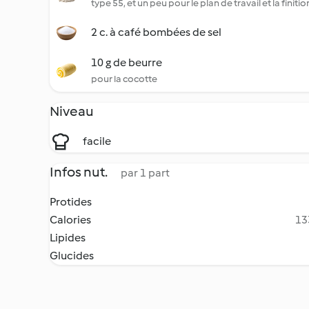
type 55, et un peu pour le plan de travail et la finitio
2 c. à café bombées de sel
10 g de beurre
pour la cocotte
Niveau
facile
Infos nut.
par 1 part
Protides
Calories
13
Lipides
Glucides