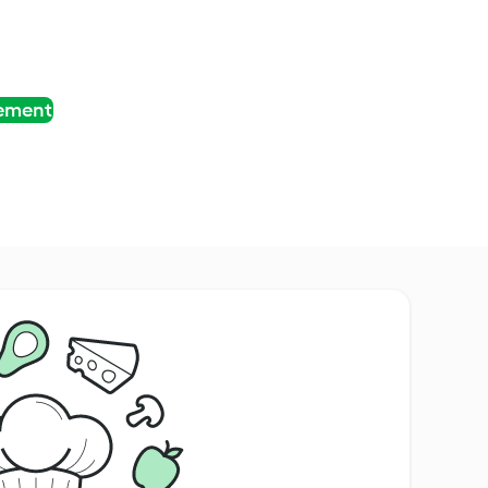
tement