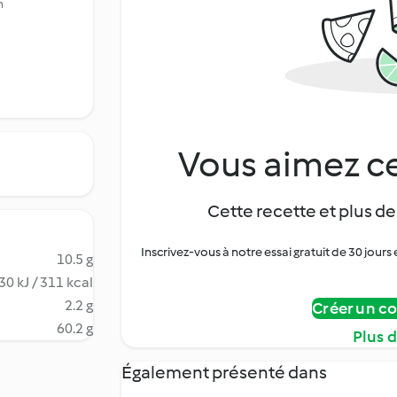
n
Vous aimez ce
Cette recette et plus de
Inscrivez-vous à notre essai gratuit de 30 jo
10.5 g
30 kJ / 311 kcal
2.2 g
Créer un c
60.2 g
Plus 
Également présenté dans