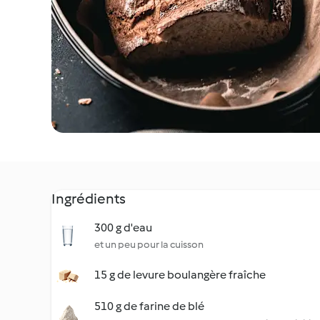
Ingrédients
300 g d'eau
et un peu pour la cuisson
15 g de levure boulangère fraîche
510 g de farine de blé