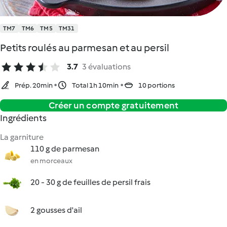
TM7
TM6
TM5
TM31
Petits roulés au parmesan et au persil
3.7
3 évaluations
Prép. 20min
Total 1h 10min
10 portions
Créer un compte gratuitement
Ingrédients
La garniture
110 g de parmesan
en morceaux
20 - 30 g de feuilles de persil frais
2 gousses d'ail