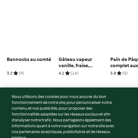
Bannocks au comté
Gâteau vapeur
Pain de Pâq
vanille, fraise,
complet aux
rhubarbe
truite fumé
3.2
(9)
4.1
(14)
3.8
(5)
Nous utilisons des cookies pour nous assurer du bon
fonctionnement de notre site, pour personnaliser notre
© Copyright 2026
contenu et nos publicités, pour proposer des
fonctionnalités adaptées sur les réseaux sociaux et afin
Conditions d'utilisation
d’analyser notre trafic. Nous partageons également des
Politique de confidentialité
informations quant à votre navigation sur notre site avec
Non-responsabilité
nos partenaires analytiques, publicitaires et de réseaux
sociaux.