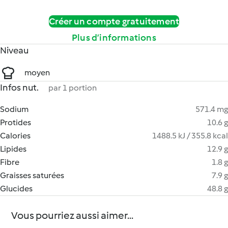
Créer un compte gratuitement
Plus d’informations
Niveau
moyen
Infos nut.
par 1 portion
Sodium
571.4 mg
Protides
10.6 g
Calories
1488.5 kJ / 355.8 kcal
Lipides
12.9 g
Fibre
1.8 g
Graisses saturées
7.9 g
Glucides
48.8 g
Vous pourriez aussi aimer...