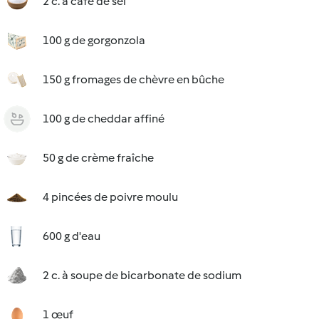
2 c. à café de sel
100 g de gorgonzola
150 g fromages de chèvre en bûche
100 g de cheddar affiné
50 g de crème fraîche
4 pincées de poivre moulu
600 g d'eau
2 c. à soupe de bicarbonate de sodium
1 œuf