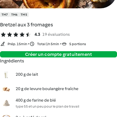
TM7
TM6
TM5
Bretzel aux 3 fromages
4.3
19 évaluations
Prép. 15min
Total 1h 5min
5 portions
Créer un compte gratuitement
Ingrédients
200 g de lait
20 g de levure boulangère fraîche
400 g de farine de blé
type 55 et un peu pour le plan de travail