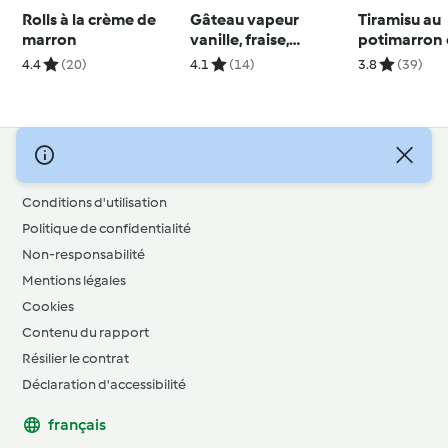
Rolls à la crème de
Gâteau vapeur
Tiramisu au
marron
vanille, fraise,
potimarron 
rhubarbe
cookies au 
4.4
(20)
4.1
(14)
3.8
(39)
© Copyright 2026
Conditions d'utilisation
Politique de confidentialité
Non-responsabilité
Mentions légales
Cookies
Contenu du rapport
Résilier le contrat
Déclaration d'accessibilité
français