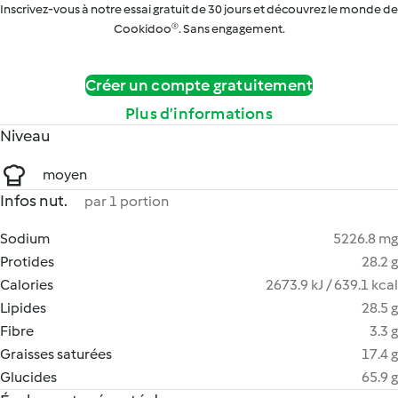
Inscrivez-vous à notre essai gratuit de 30 jours et découvrez le monde de
Cookidoo®. Sans engagement.
Créer un compte gratuitement
Plus d’informations
Niveau
moyen
Infos nut.
par 1 portion
Sodium
5226.8 mg
Protides
28.2 g
Calories
2673.9 kJ / 639.1 kcal
Lipides
28.5 g
Fibre
3.3 g
Graisses saturées
17.4 g
Glucides
65.9 g