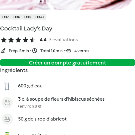
TM7
TM6
TM5
TM31
Cocktail Lady's Day
4.4
7 évaluations
Prép. 5min
Total 10min
4 verres
Créer un compte gratuitement
Ingrédients
600 g d'eau
3 c. à soupe de fleurs d'hibiscus séchées
(environ 8 g)
50 g de sirop d'abricot