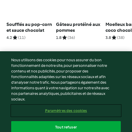
Soufflés au pop-corn
Gâteau protéiné aux
Moelleux b
et sauce chocolat
pommes
coco chocol
4.2
(11)
1.8
(36)
3.8
(38)
Nous utilisons des cookies pour nous assurer du bon
fonctionnement de notre site, pour personnaliser notre
© Copyright 2026
contenu et nos publicités, pour proposer des
fonctionnalités adaptées sur les réseaux sociaux et afin
Conditions d'utilisation
d’analyser notre trafic. Nous partageons également des
Politique de confidentialité
informations quant à votre navigation sur notre site avec
Non-responsabilité
nos partenaires analytiques, publicitaires et de réseaux
sociaux.
Mentions légales
Cookies
Paramètres des cookies
Contenu du rapport
Résilier le contrat
Tout refuser
Déclaration d'accessibilité