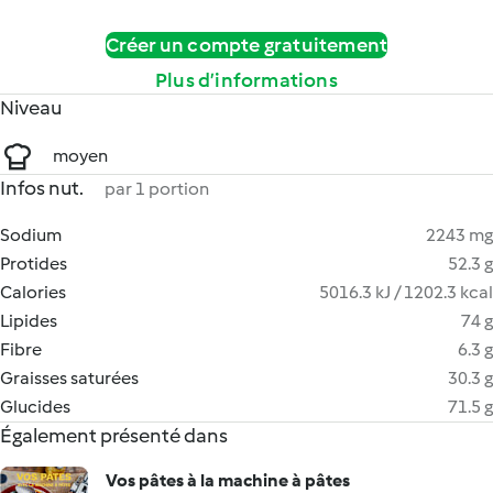
Créer un compte gratuitement
Plus d’informations
Niveau
moyen
Infos nut.
par 1 portion
Sodium
2243 mg
Protides
52.3 g
Calories
5016.3 kJ / 1202.3 kcal
Lipides
74 g
Fibre
6.3 g
Graisses saturées
30.3 g
Glucides
71.5 g
Également présenté dans
Vos pâtes à la machine à pâtes