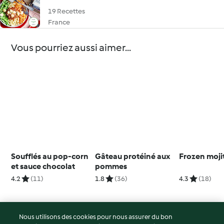
19 Recettes
France
Vous pourriez aussi aimer...
Soufflés au pop-corn
Gâteau protéiné aux
Frozen moji
et sauce chocolat
pommes
4.2
(11)
1.8
(36)
4.3
(18)
Nous utilisons des cookies pour nous assurer du bon