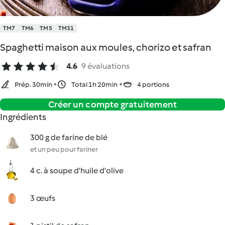
TM7
TM6
TM5
TM31
Spaghetti maison aux moules, chorizo et safran
4.6
9 évaluations
Prép. 30min
Total 1h 20min
4 portions
Créer un compte gratuitement
Ingrédients
300 g de farine de blé
et un peu pour fariner
4 c. à soupe d'huile d'olive
3 œufs