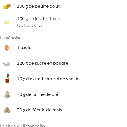
100 g de beurre doux
100 g de jus de citron
(2 citrons env.)
La génoise
4 œufs
120 g de sucre en poudre
10 g d'extrait naturel de vanille
70 g de farine de blé
30 g de fécule de maïs
Le sirop au limoncello