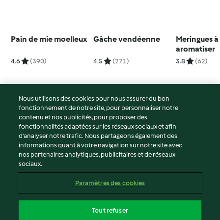
Pain de mie moelleux
Gâche vendéenne
Meringues à
aromatiser
4.6
(390)
4.5
(271)
3.8
(62)
Nous utilisons des cookies pour nous assurer du bon
fonctionnement de notre site, pour personnaliser notre
© Copyright 2026
contenu et nos publicités, pour proposer des
fonctionnalités adaptées sur les réseaux sociaux et afin
Conditions d'utilisation
d’analyser notre trafic. Nous partageons également des
Politique de confidentialité
informations quant à votre navigation sur notre site avec
Non-responsabilité
nos partenaires analytiques, publicitaires et de réseaux
sociaux.
Mentions légales
Cookies
Paramètres des cookies
Contenu du rapport
Résilier le contrat
Tout refuser
Déclaration d'accessibilité