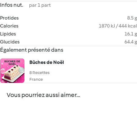
Infos nut.
par 1 part
Protides
8.5 g
Calories
1870 kJ / 444 kcal
Lipides
16.1 g
Glucides
64.4 g
Également présenté dans
Bûches de Noël
8 Recettes
France
Vous pourriez aussi aimer...