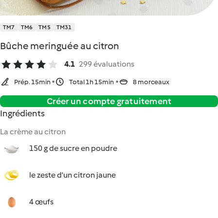
TM7
TM6
TM5
TM31
Bûche meringuée au citron
4.1
299 évaluations
Prép. 15min
Total 1h 15min
8 morceaux
Créer un compte gratuitement
Ingrédients
La crème au citron
150 g de sucre en poudre
le zeste d'un citron jaune
4 œufs