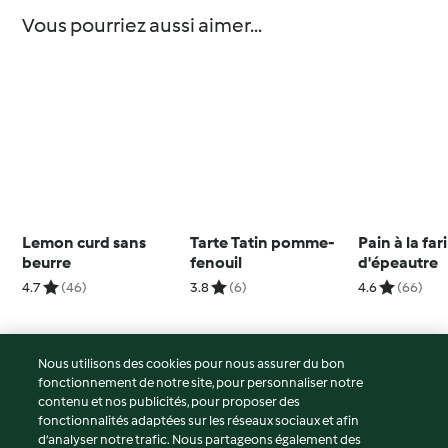
Vous pourriez aussi aimer...
Lemon curd sans
Tarte Tatin pomme-
Pain à la far
beurre
fenouil
d'épeautre
4.7
(46)
3.8
(6)
4.6
(66)
Nous utilisons des cookies pour nous assurer du bon
fonctionnement de notre site, pour personnaliser notre
© Copyright 2026
contenu et nos publicités, pour proposer des
fonctionnalités adaptées sur les réseaux sociaux et afin
Conditions d'utilisation
d’analyser notre trafic. Nous partageons également des