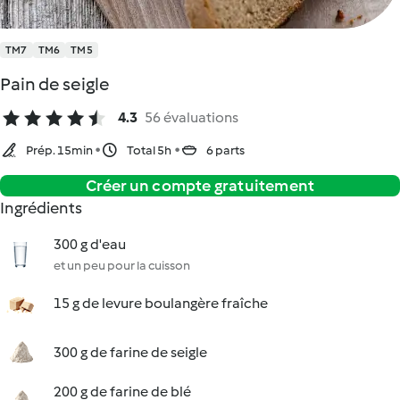
TM7
TM6
TM5
Pain de seigle
4.3
56 évaluations
Prép. 15min
Total 5h
6 parts
Créer un compte gratuitement
Ingrédients
300 g d'eau
et un peu pour la cuisson
15 g de levure boulangère fraîche
300 g de farine de seigle
200 g de farine de blé