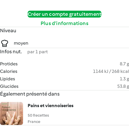
Créer un compte gratuitement
Plus d’informations
Niveau
moyen
Infos nut.
par 1 part
Protides
8.7 g
Calories
1144 kJ / 268 kcal
Lipides
1.3 g
Glucides
53.8 g
Également présenté dans
Pains et viennoiseries
50 Recettes
France