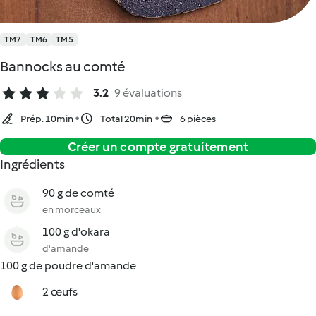
TM7
TM6
TM5
Bannocks au comté
3.2
9 évaluations
Prép. 10min
Total 20min
6 pièces
Créer un compte gratuitement
Ingrédients
90 g de comté
en morceaux
100 g d'okara
d'amande
100 g de poudre d'amande
2 œufs