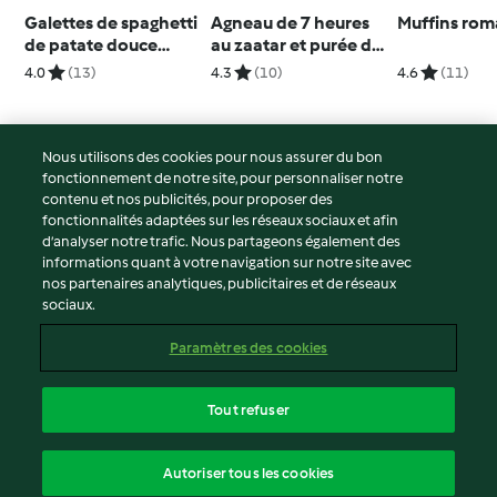
Galettes de spaghetti
Agneau de 7 heures
Muffins roma
de patate douce
au zaatar et purée de
(latkes)
carotte au miel
4.0
(13)
4.3
(10)
4.6
(11)
Nous utilisons des cookies pour nous assurer du bon
fonctionnement de notre site, pour personnaliser notre
© Copyright 2026
contenu et nos publicités, pour proposer des
fonctionnalités adaptées sur les réseaux sociaux et afin
Conditions d'utilisation
d’analyser notre trafic. Nous partageons également des
Politique de confidentialité
informations quant à votre navigation sur notre site avec
Non-responsabilité
nos partenaires analytiques, publicitaires et de réseaux
sociaux.
Mentions légales
Cookies
Paramètres des cookies
Contenu du rapport
Résilier le contrat
Tout refuser
Déclaration d'accessibilité
français
Autoriser tous les cookies