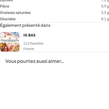
Fibre
0.9 g
Graisses saturées
3.5 g
Glucides
8.1 g
Également présenté dans
IG BAS
112 Recettes
France
Vous pourriez aussi aimer...