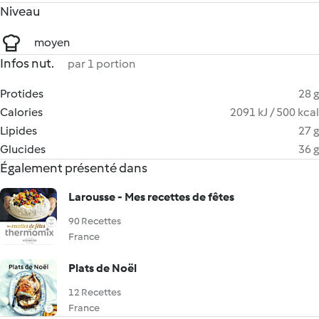
Niveau
moyen
Infos nut.
par 1 portion
Protides
28 g
Calories
2091 kJ / 500 kcal
Lipides
27 g
Glucides
36 g
Également présenté dans
Larousse - Mes recettes de fêtes
90 Recettes
France
Plats de Noël
12 Recettes
France