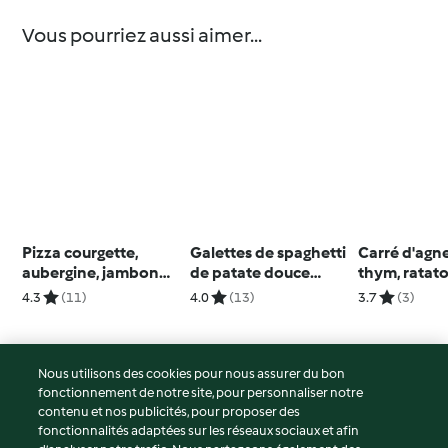
Vous pourriez aussi aimer...
Pizza courgette,
Galettes de spaghetti
Carré d'agn
aubergine, jambon
de patate douce
thym, ratatou
cru et parmesan
(latkes)
haricots ver
4.3
(11)
4.0
(13)
3.7
(3)
gratin de p
terre
Nous utilisons des cookies pour nous assurer du bon
fonctionnement de notre site, pour personnaliser notre
© Copyright 2026
contenu et nos publicités, pour proposer des
fonctionnalités adaptées sur les réseaux sociaux et afin
Conditions d'utilisation