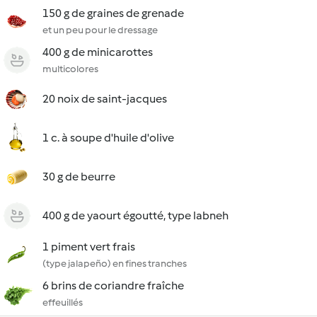
150 g de graines de grenade
et un peu pour le dressage
400 g de minicarottes
multicolores
20 noix de saint-jacques
1 c. à soupe d'huile d'olive
30 g de beurre
400 g de yaourt égoutté, type labneh
1 piment vert frais
(type jalapeño) en fines tranches
6 brins de coriandre fraîche
effeuillés