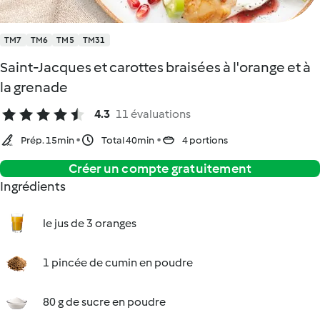
TM7
TM6
TM5
TM31
Saint-Jacques et carottes braisées à l'orange et à
la grenade
4.3
11 évaluations
Prép. 15min
Total 40min
4 portions
Créer un compte gratuitement
Ingrédients
le jus de 3 oranges
1 pincée de cumin en poudre
80 g de sucre en poudre