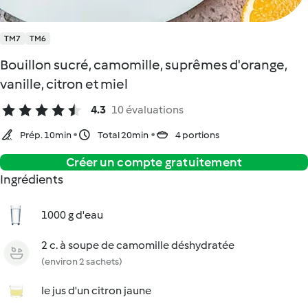
TM7
TM6
Bouillon sucré, camomille, suprêmes d'orange,
vanille, citron et miel
4.3
10 évaluations
Prép. 10min
Total 20min
4 portions
Créer un compte gratuitement
Ingrédients
1000 g d'eau
2 c. à soupe de camomille déshydratée
(environ 2 sachets)
le jus d'un citron jaune