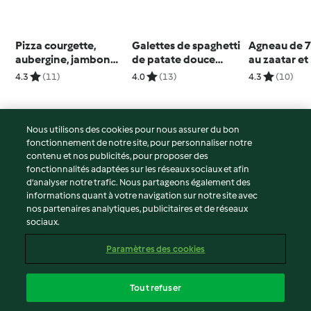
Pizza courgette,
Galettes de spaghetti
Agneau de 7
aubergine, jambon
de patate douce
au zaatar et
cru et parmesan
(latkes)
carotte au m
4.3
(11)
4.0
(13)
4.3
(10)
Nous utilisons des cookies pour nous assurer du bon
fonctionnement de notre site, pour personnaliser notre
© Copyright 2026
contenu et nos publicités, pour proposer des
fonctionnalités adaptées sur les réseaux sociaux et afin
Conditions d'utilisation
d’analyser notre trafic. Nous partageons également des
Politique de confidentialité
informations quant à votre navigation sur notre site avec
Non-responsabilité
nos partenaires analytiques, publicitaires et de réseaux
sociaux.
Mentions légales
Cookies
Paramètres des cookies
Contenu du rapport
Résilier le contrat
Tout refuser
Déclaration d'accessibilité