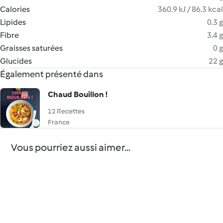
Calories
360.9 kJ / 86.3 kcal
Lipides
0.3 g
Fibre
3.4 g
Graisses saturées
0 g
Glucides
22 g
Également présenté dans
Chaud Bouillon !
12 Recettes
France
Vous pourriez aussi aimer...