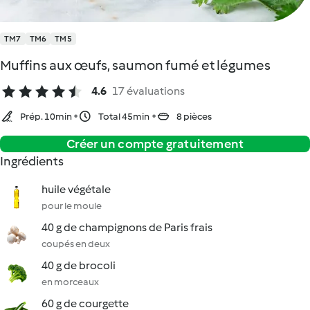
TM7
TM6
TM5
Muffins aux œufs, saumon fumé et légumes
4.6
17 évaluations
Prép. 10min
Total 45min
8 pièces
Créer un compte gratuitement
Ingrédients
huile végétale
pour le moule
40 g de champignons de Paris frais
coupés en deux
40 g de brocoli
en morceaux
60 g de courgette