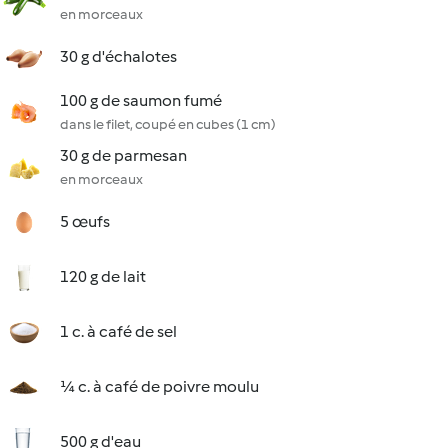
en morceaux
30 g d'échalotes
100 g de saumon fumé
dans le filet, coupé en cubes (1 cm)
30 g de parmesan
en morceaux
5 œufs
120 g de lait
1 c. à café de sel
¼ c. à café de poivre moulu
500 g d'eau