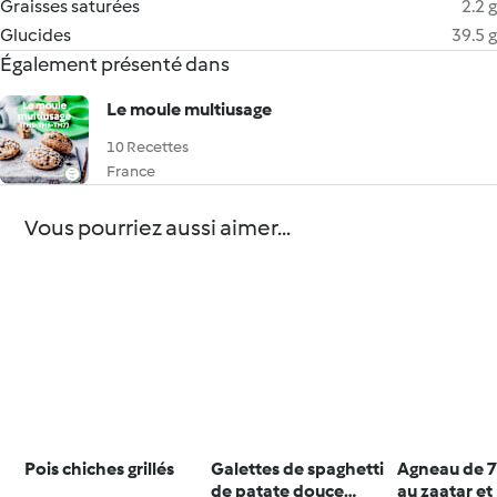
Graisses saturées
2.2 g
Glucides
39.5 g
Également présenté dans
Le moule multiusage
10 Recettes
France
Vous pourriez aussi aimer...
Pois chiches grillés
Galettes de spaghetti
Agneau de 7
de patate douce
au zaatar et