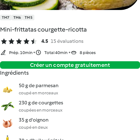
TM7
TM6
TM5
Mini-frittatas courgette-ricotta
4.5
15 évaluations
Prép. 10min
Total 40min
8 pièces
Créer un compte gratuitement
Ingrédients
50 g de parmesan
coupé en morceaux
230 g de courgettes
coupées en morceaux
35 g d'oignon
coupé en deux