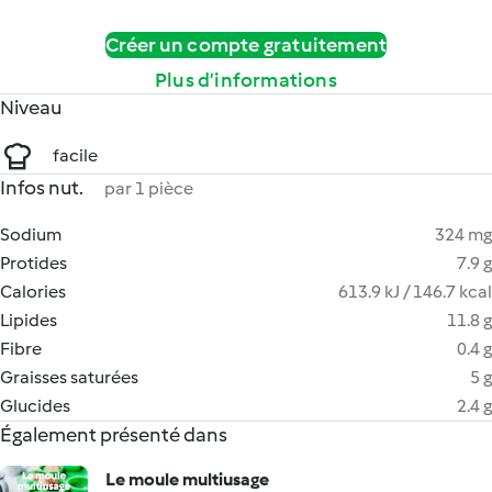
Créer un compte gratuitement
Plus d’informations
Niveau
facile
Infos nut.
par 1 pièce
Sodium
324 mg
Protides
7.9 g
Calories
613.9 kJ / 146.7 kcal
Lipides
11.8 g
Fibre
0.4 g
Graisses saturées
5 g
Glucides
2.4 g
Également présenté dans
Le moule multiusage