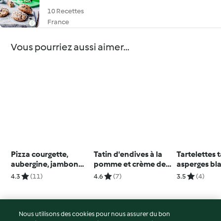
10 Recettes
France
Vous pourriez aussi aimer...
Pizza courgette,
Tatin d'endives à la
Tartelettes 
aubergine, jambon
pomme et crème de
asperges bl
cru et parmesan
comté
gorgonzola
4.3
(11)
4.6
(7)
3.5
(4)
Nous utilisons des cookies pour nous assurer du bon