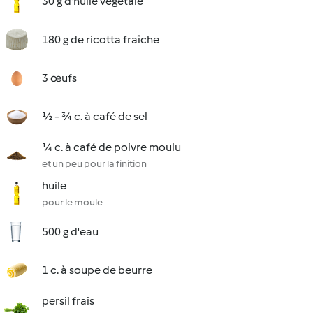
30 g d'huile végétale
180 g de ricotta fraîche
3 œufs
½ - ¾ c. à café de sel
¼ c. à café de poivre moulu
et un peu pour la finition
huile
pour le moule
500 g d'eau
1 c. à soupe de beurre
persil frais