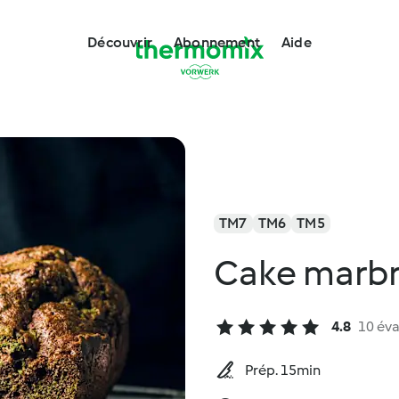
Découvrir
Abonnement
Aide
TM7
TM6
TM5
Cake marbr
4.8
10 éva
Prép. 15min