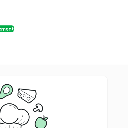
tement