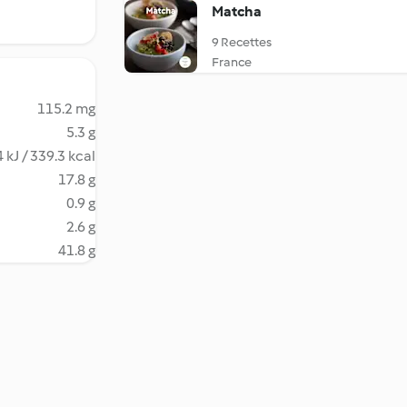
Matcha
9 Recettes
France
115.2 mg
5.3 g
 kJ / 339.3 kcal
17.8 g
0.9 g
2.6 g
41.8 g