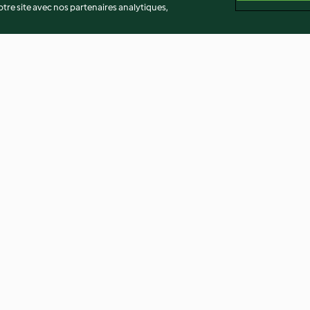
re site avec nos partenaires analytiques,
 épicées en
Soupe de nouilles épicée au
Crêpes aux épin
bœuf braisé
3.5
(8)
3.9
(20)
té
Non-responsabilité
Mentions légales
Cookies
Co