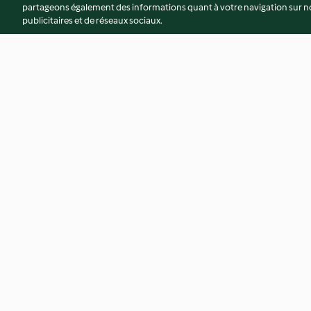
partageons également des informations quant à votre navigation sur not
publicitaires et de réseaux sociaux.
Chai latte au potiron
Pickles de carottes
spirales
3.4
(5)
4.9
(10)
© Copyright 2026
Conditions d'utilisation
Politique de confidentiali
Déclaration d'accessibilité