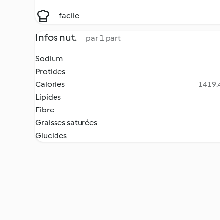
facile
Infos nut.
par 1 part
Sodium
Protides
Calories
1419.4
Lipides
Fibre
Graisses saturées
Glucides