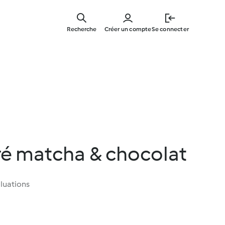
Skip
to
Recherche
Créer un compte
Se connecter
main
content
é matcha & chocolat
luations