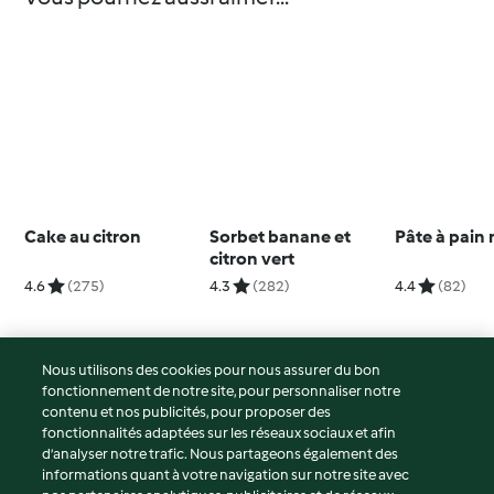
Cake au citron
Sorbet banane et
Pâte à pain
citron vert
4.6
(275)
4.3
(282)
4.4
(82)
Nous utilisons des cookies pour nous assurer du bon
fonctionnement de notre site, pour personnaliser notre
© Copyright 2026
contenu et nos publicités, pour proposer des
fonctionnalités adaptées sur les réseaux sociaux et afin
Conditions d'utilisation
d’analyser notre trafic. Nous partageons également des
Politique de confidentialité
informations quant à votre navigation sur notre site avec