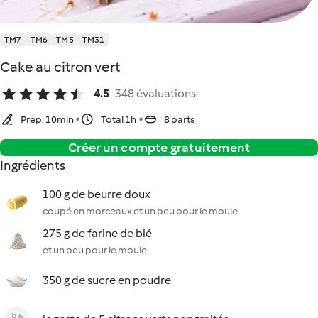
TM7
TM6
TM5
TM31
Cake au citron vert
4.5
348 évaluations
Prép. 10min
Total 1h
8 parts
Créer un compte gratuitement
Ingrédients
100 g de beurre doux
coupé en morceaux et un peu pour le moule
275 g de farine de blé
et un peu pour le moule
350 g de sucre en poudre