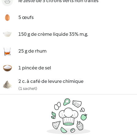
le zeste de 5 citrons verts non traités
5 œufs
150 g de crème liquide 35% m.g.
25 g de rhum
1 pincée de sel
2 c. à café de levure chimique
(1 sachet)