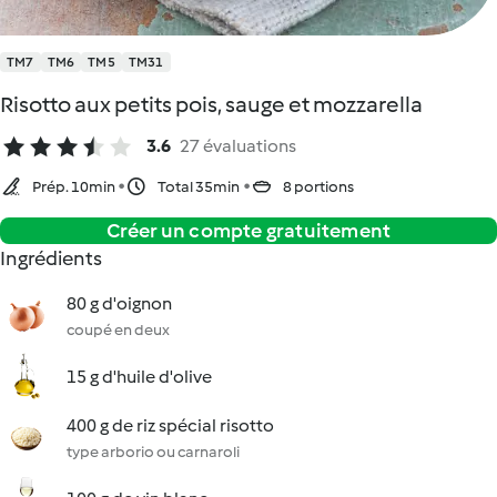
TM7
TM6
TM5
TM31
Risotto aux petits pois, sauge et mozzarella
3.6
27 évaluations
Prép. 10min
Total 35min
8 portions
Créer un compte gratuitement
Ingrédients
80 g d'oignon
coupé en deux
15 g d'huile d'olive
400 g de riz spécial risotto
type arborio ou carnaroli