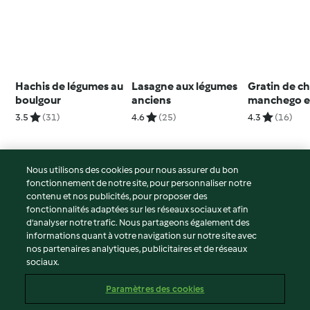
Hachis de légumes au
Lasagne aux légumes
Gratin de ch
boulgour
anciens
manchego e
amandes
3.5
(31)
4.6
(25)
4.3
(16)
Nous utilisons des cookies pour nous assurer du bon
fonctionnement de notre site, pour personnaliser notre
© Copyright 2026
contenu et nos publicités, pour proposer des
fonctionnalités adaptées sur les réseaux sociaux et afin
Conditions d'utilisation
d’analyser notre trafic. Nous partageons également des
Politique de confidentialité
informations quant à votre navigation sur notre site avec
Non-responsabilité
nos partenaires analytiques, publicitaires et de réseaux
sociaux.
Mentions légales
Cookies
Paramètres des cookies
Contenu du rapport