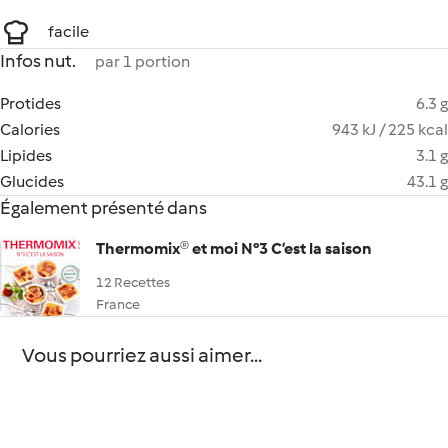
facile
Infos nut.
par 1 portion
Protides
6.3 g
Calories
943 kJ / 225 kcal
Lipides
3.1 g
Glucides
43.1 g
Également présenté dans
Thermomix® et moi N°3 C’est la saison
12 Recettes
France
Vous pourriez aussi aimer...