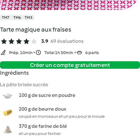
TM7
TM6
TM5
Tarte magique aux fraises
3.9
69 évaluations
Prép. 10min
Total 1h 30min
6 parts
Créer un compte gratuitement
Ingrédients
La pâte brisée sucrée
100 g de sucre en poudre
200 g de beurre doux
coupé en morceaux et un peu pour le moule
370 g de farine de blé
et un peu pour fariner