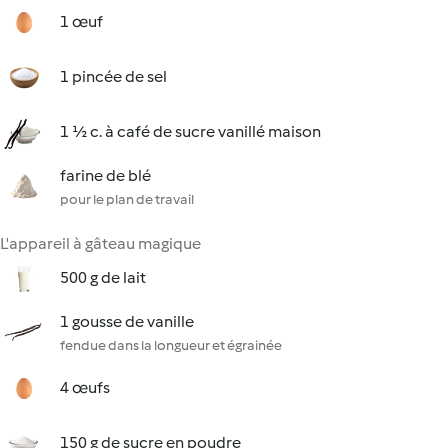
1 œuf
1 pincée de sel
1 ½ c. à café de sucre vanillé maison
farine de blé
pour le plan de travail
L'appareil à gâteau magique
500 g de lait
1 gousse de vanille
fendue dans la longueur et égrainée
4 œufs
150 g de sucre en poudre