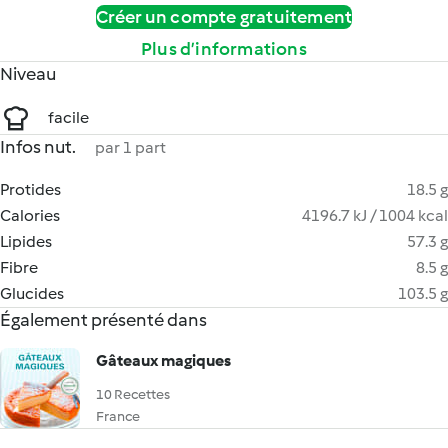
Créer un compte gratuitement
Plus d’informations
Niveau
facile
Infos nut.
par 1 part
Protides
18.5 g
Calories
4196.7 kJ / 1004 kcal
Lipides
57.3 g
Fibre
8.5 g
Glucides
103.5 g
Également présenté dans
Gâteaux magiques
10 Recettes
France