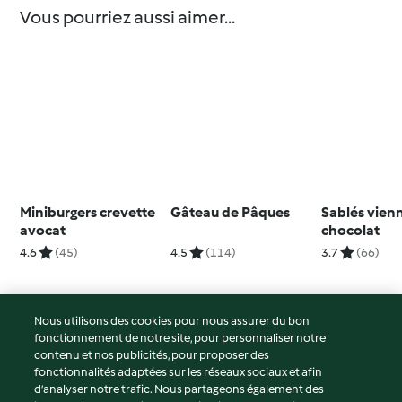
Vous pourriez aussi aimer...
Miniburgers crevette
Gâteau de Pâques
Sablés vien
avocat
chocolat
4.6
(45)
4.5
(114)
3.7
(66)
Nous utilisons des cookies pour nous assurer du bon
fonctionnement de notre site, pour personnaliser notre
© Copyright 2026
contenu et nos publicités, pour proposer des
fonctionnalités adaptées sur les réseaux sociaux et afin
Conditions d'utilisation
d’analyser notre trafic. Nous partageons également des
Politique de confidentialité