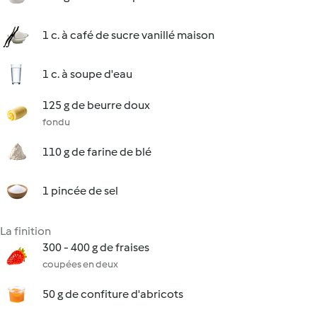
1 c. à café de sucre vanillé maison
1 c. à soupe d'eau
125 g de beurre doux
fondu
110 g de farine de blé
1 pincée de sel
La finition
300 - 400 g de fraises
coupées en deux
50 g de confiture d'abricots