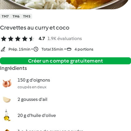
TM7
TM6
TM5
Crevettes au curry et coco
4.7
1.9K évaluations
Prép. 15min
Total 35min
4 portions
Créer un compte gratuitement
Ingrédients
150 g d'oignons
coupés en deux
2 gousses d'ail
20 g d'huile d'olive