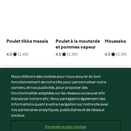
Poulet tikka masala
Poulet à la moutarde
Moussaka
et pommes vapeur
4.3
(1.4K)
4.5
(2.3K)
4.3
(1.5K)
Nous utilisons des cookies pour nous assurer du bon
fonctionnement de notre site, pour personnaliser notre
© Copyright 2026
contenu et nos publicités, pour proposer des
fonctionnalités adaptées sur les réseaux sociaux et afin
Conditions d'utilisation
d’analyser notre trafic. Nous partageons également des
Politique de confidentialité
informations quant à votre navigation sur notre site avec
Non-responsabilité
nos partenaires analytiques, publicitaires et de réseaux
sociaux.
Mentions légales
Cookies
Paramètres des cookies