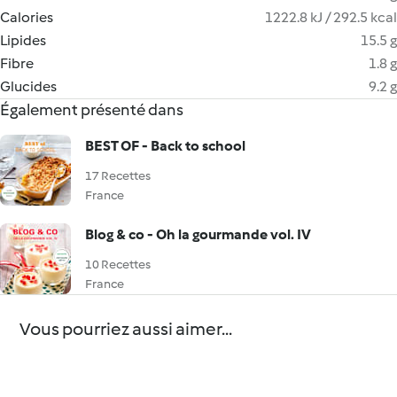
Calories
1222.8 kJ / 292.5 kcal
Lipides
15.5 g
Fibre
1.8 g
Glucides
9.2 g
Également présenté dans
BEST OF - Back to school
17 Recettes
France
Blog & co - Oh la gourmande vol. IV
10 Recettes
France
Vous pourriez aussi aimer...