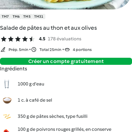
TM7
TM6
TM5
TM31
Salade de pâtes au thon et aux olives
4.5
178 évaluations
Prép. 5min
Total 25min
4 portions
Créer un compte gratuitement
Ingrédients
1000 g d'eau
1 c. à café de sel
350 g de pâtes sèches, type fusilli
100 g de poivrons rouges grillés, en conserve