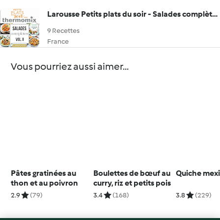
Larousse Petits plats du soir - Salades complètes Vol. II
9 Recettes
France
Vous pourriez aussi aimer...
Pâtes gratinées au
Boulettes de bœuf au
Quiche mexi
thon et au poivron
curry, riz et petits pois
2.9
(79)
3.4
(168)
3.8
(229)