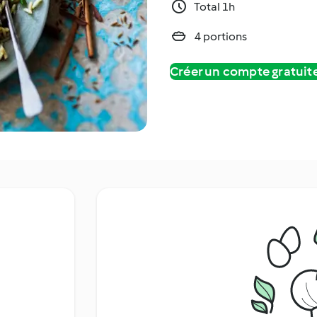
Total 1h
4 portions
Créer un compte gratui