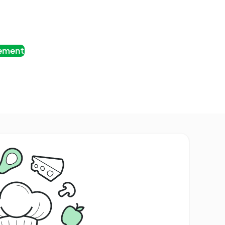
tement