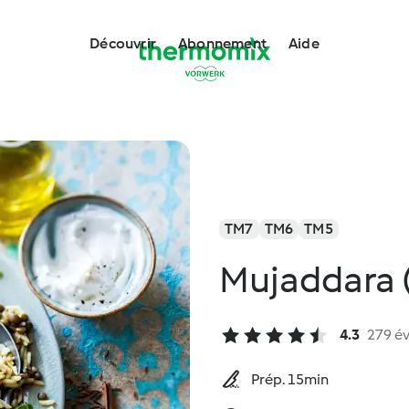
Découvrir
Abonnement
Aide
TM7
TM6
TM5
Mujaddara (r
4.3
279 év
Prép. 15min