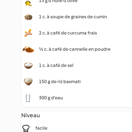
15 g d'huile d'olive
1 c. à soupe de graines de cumin
2 c. à café de curcuma frais
½ c. à café de cannelle en poudre
1 c. à café de sel
150 g de riz basmati
300 g d'eau
Niveau
facile