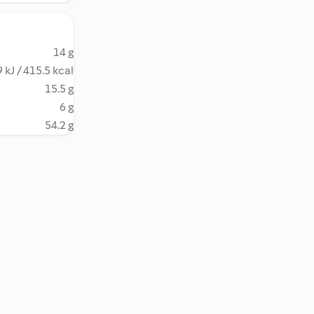
14 g
 kJ / 415.5 kcal
15.5 g
6 g
54.2 g