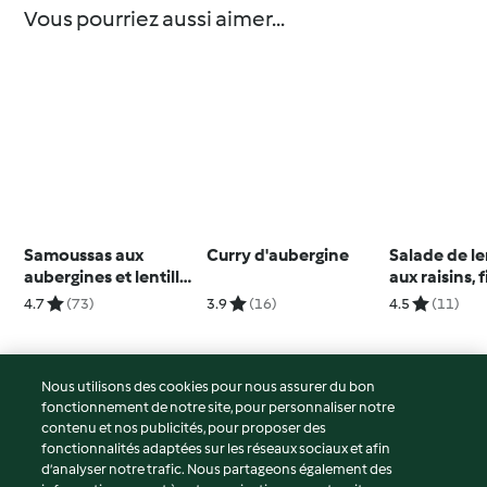
Vous pourriez aussi aimer...
Samoussas aux
Curry d'aubergine
Salade de le
aubergines et lentilles
aux raisins, f
vertes
potimarron 
4.7
(73)
3.9
(16)
4.5
(11)
mozzarella 
herbes
Nous utilisons des cookies pour nous assurer du bon
fonctionnement de notre site, pour personnaliser notre
© Copyright 2026
contenu et nos publicités, pour proposer des
fonctionnalités adaptées sur les réseaux sociaux et afin
Conditions d'utilisation
d’analyser notre trafic. Nous partageons également des
Politique de confidentialité