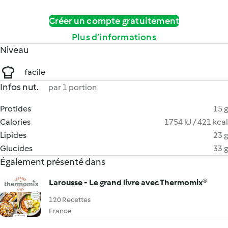
Créer un compte gratuitement
Plus d’informations
Niveau
facile
Infos nut.
par 1 portion
Protides
15 g
Calories
1754 kJ / 421 kcal
Lipides
23 g
Glucides
33 g
Également présenté dans
Larousse - Le grand livre avec Thermomix®
120 Recettes
France