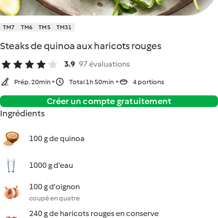
TM7
TM6
TM5
TM31
Steaks de quinoa aux haricots rouges
3.9
97 évaluations
Prép. 20min
Total 1h 50min
4 portions
Créer un compte gratuitement
Ingrédients
100 g de quinoa
1000 g d'eau
100 g d'oignon
coupé en quatre
240 g de haricots rouges en conserve