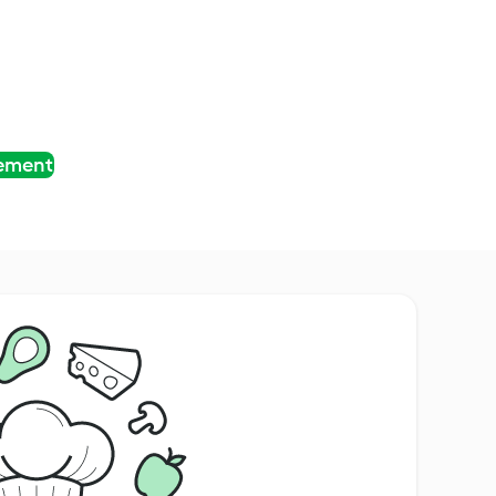
tement