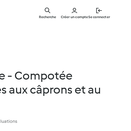
Skip
to
Recherche
Créer un compte
Se connecter
main
content
e - Compotée
s aux câprons et au
luations