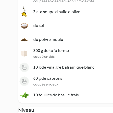
coupées en dés d’environ 1 cm de côté
3 c. à soupe d'huile d'olive
du sel
du poivre moulu
300 g de tofu ferme
coupé en dés
10 g de vinaigre balsamique blanc
60 g de câprons
coupés en deux
10 feuilles de basilic frais
Niveau