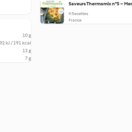
Saveurs Thermomix n°5 – Me
9 Recettes
France
10 g
92 kJ / 191 kcal
12 g
7 g