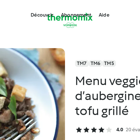
Découvrir
Abonnement
Aide
TM7
TM6
TM5
Menu veggi
d’aubergine
tofu grillé
4.0
20 éva