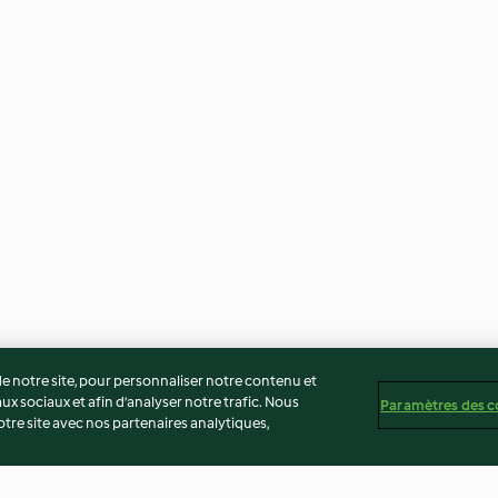
 notre site, pour personnaliser notre contenu et
ux sociaux et afin d’analyser notre trafic. Nous
Paramètres des c
re site avec nos partenaires analytiques,