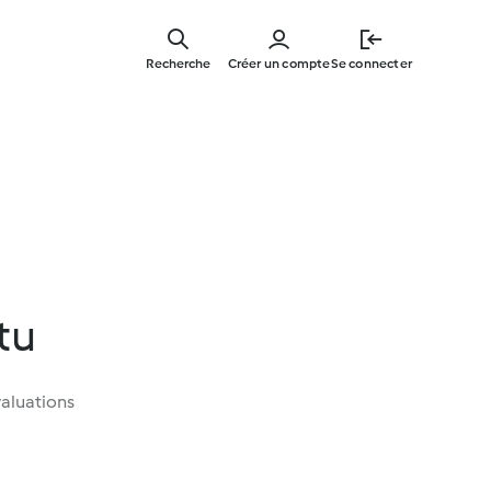
Skip
to
Recherche
Créer un compte
Se connecter
main
content
tu
aluations