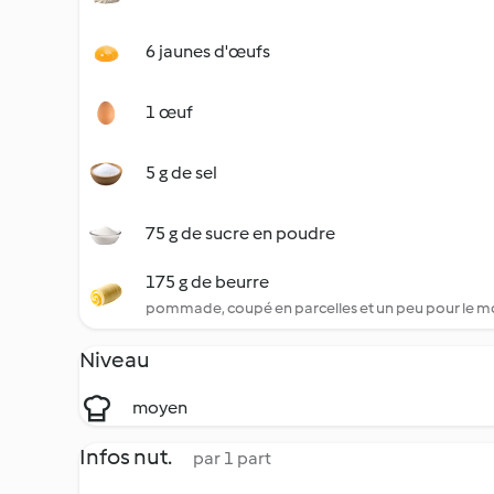
6 jaunes d'œufs
1 œuf
5 g de sel
75 g de sucre en poudre
175 g de beurre
pommade, coupé en parcelles et un peu pour le m
Niveau
moyen
Infos nut.
par 1 part