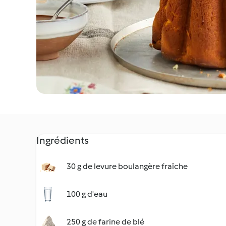
Ingrédients
30 g de levure boulangère fraîche
100 g d'eau
250 g de farine de blé