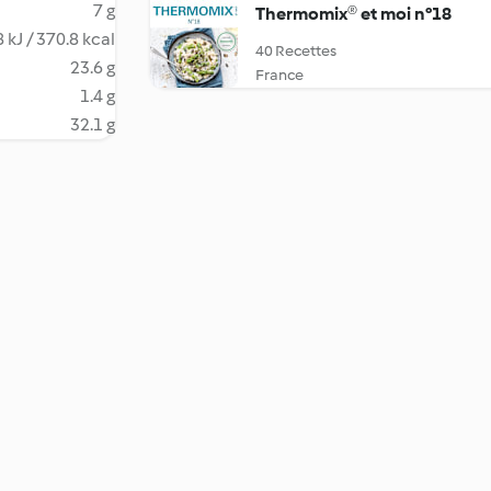
7 g
Thermomix® et moi n°18
 kJ / 370.8 kcal
40 Recettes
23.6 g
France
1.4 g
32.1 g