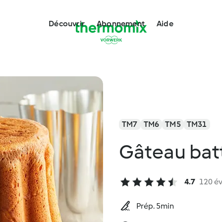
Découvrir
Abonnement
Aide
TM7
TM6
TM5
TM31
Gâteau bat
4.7
120 év
Prép. 5min