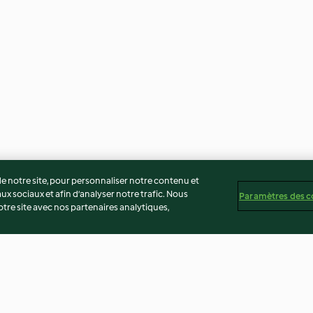
 notre site, pour personnaliser notre contenu et
ux sociaux et afin d’analyser notre trafic. Nous
Paramètres des c
re site avec nos partenaires analytiques,