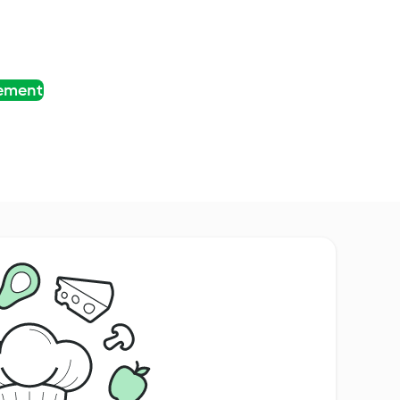
tement