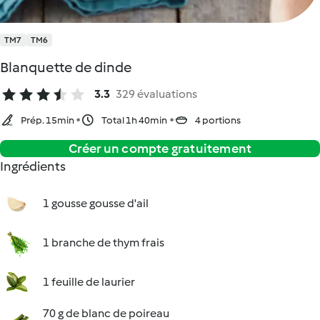
TM7
TM6
Blanquette de dinde
3.3
329 évaluations
Prép. 15min
Total 1h 40min
4 portions
Créer un compte gratuitement
Ingrédients
1 gousse gousse d'ail
1 branche de thym frais
1 feuille de laurier
70 g de blanc de poireau