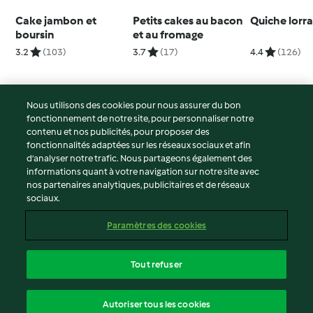
Cake jambon et
Petits cakes au bacon
Quiche lorr
boursin
et au fromage
3.2
(103)
3.7
(17)
4.4
(126)
Nous utilisons des cookies pour nous assurer du bon
fonctionnement de notre site, pour personnaliser notre
© Copyright 2026
contenu et nos publicités, pour proposer des
fonctionnalités adaptées sur les réseaux sociaux et afin
Conditions d'utilisation
d’analyser notre trafic. Nous partageons également des
Politique de confidentialité
informations quant à votre navigation sur notre site avec
Non-responsabilité
nos partenaires analytiques, publicitaires et de réseaux
sociaux.
Mentions légales
Cookies
Paramètres des cookies
Contenu du rapport
Résilier le contrat
Tout refuser
Déclaration d'accessibilité
français
Autoriser tous les cookies