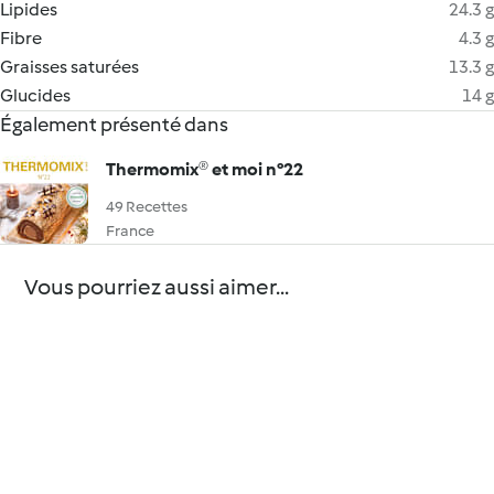
Lipides
24.3 g
Fibre
4.3 g
Graisses saturées
13.3 g
Glucides
14 g
Également présenté dans
Thermomix® et moi n°22
49 Recettes
France
Vous pourriez aussi aimer...