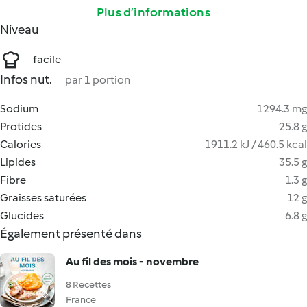
Plus d’informations
Niveau
facile
Infos nut.
par 1 portion
Sodium
1294.3 mg
Protides
25.8 g
Calories
1911.2 kJ / 460.5 kcal
Lipides
35.5 g
Fibre
1.3 g
Graisses saturées
12 g
Glucides
6.8 g
Également présenté dans
Au fil des mois - novembre
8 Recettes
France