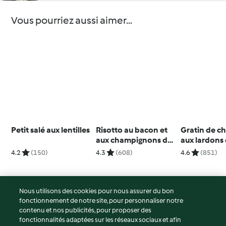
Vous pourriez aussi aimer...
Petit salé aux lentilles
Risotto au bacon et
Gratin de c
aux champignons de
aux lardons 
Paris
comté
4.2
(150)
4.3
(608)
4.6
(851)
Nous utilisons des cookies pour nous assurer du bon
fonctionnement de notre site, pour personnaliser notre
© Copyright 2026
contenu et nos publicités, pour proposer des
fonctionnalités adaptées sur les réseaux sociaux et afin
Conditions d'utilisation