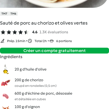
TM7
TM6
Sauté de porc au chorizo et olives vertes
4.6
1.3K évaluations
Prép. 15min
Total 2h
6 portions
Créer un compte gratuitement
Ingrédients
20 g d'huile d'olive
200 g de chorizo
coupé en rondelles (0,5 cm)
600 g d'échine de porc, désossée
et détaillée en cubes
100 g d'oignon