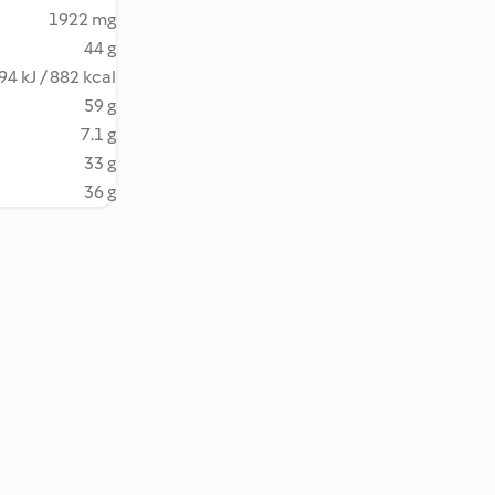
1922 mg
44 g
94 kJ / 882 kcal
59 g
7.1 g
33 g
36 g