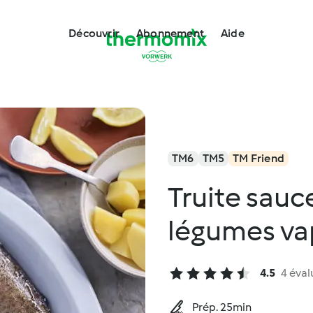
Découvrir
Abonnement
Aide
TM6
TM5
TM Friend
Truite sauc
légumes va
4.5
4 éval
Prép. 25min