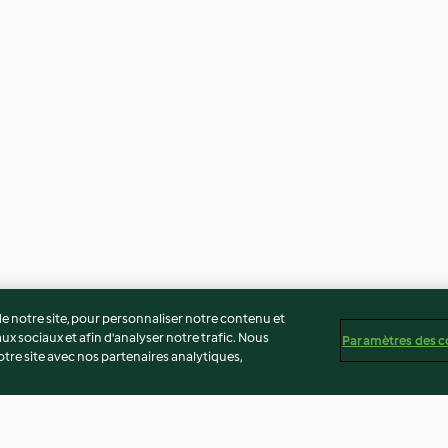
 notre site, pour personnaliser notre contenu et
ux sociaux et afin d’analyser notre trafic. Nous
Paramètres des c
re site avec nos partenaires analytiques,