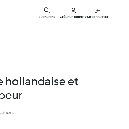
Skip
to
Recherche
Créer un compte
Se connecter
main
content
e hollandaise et
peur
uations