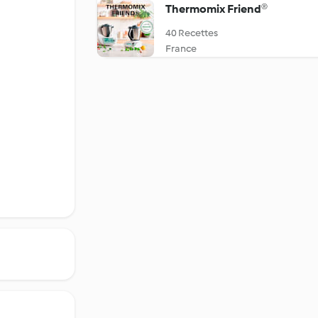
Thermomix Friend®
40 Recettes
France