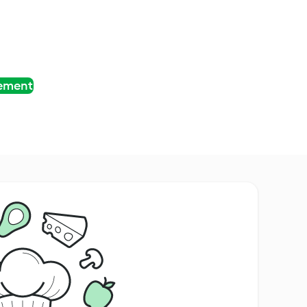
tement