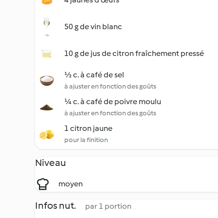
50 g de vin blanc
10 g de jus de citron fraîchement pressé
½ c. à café de sel
à ajuster en fonction des goûts
¼ c. à café de poivre moulu
à ajuster en fonction des goûts
1 citron jaune
pour la finition
Niveau
moyen
Infos nut.
par 1 portion