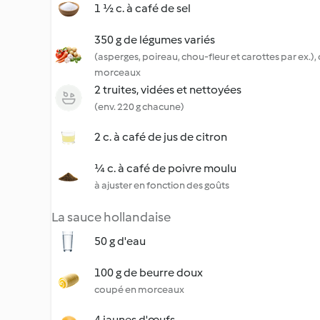
1 ½ c. à café de sel
350 g de légumes variés
(asperges, poireau, chou-fleur et carottes par ex.)
morceaux
2 truites, vidées et nettoyées
(env. 220 g chacune)
2 c. à café de jus de citron
¼ c. à café de poivre moulu
à ajuster en fonction des goûts
La sauce hollandaise
50 g d'eau
100 g de beurre doux
coupé en morceaux
4 jaunes d'œufs