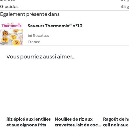
Glucides
45 g
Également présenté dans
Saveurs Thermomix® n°13
66 Recettes
France
Vous pourriez aussi aimer...
Riz épicé aux lentilles
Nouilles de riz aux
Ragoût de h
et aux oignons frits
crevettes, lait de coco
œil noir aux