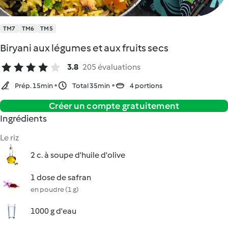
TM7
TM6
TM5
Biryani aux légumes et aux fruits secs
3.8
205 évaluations
Prép. 15min
Total 35min
4 portions
Créer un compte gratuitement
Ingrédients
Le riz
2 c. à soupe d'huile d'olive
1 dose de safran
en poudre (1 g)
1000 g d'eau