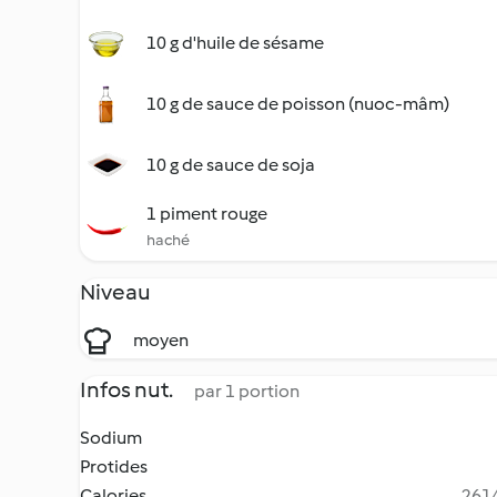
10 g d'huile de sésame
10 g de sauce de poisson (nuoc-mâm)
10 g de sauce de soja
1 piment rouge
haché
Niveau
moyen
Infos nut.
par 1 portion
Sodium
Protides
Calories
2614