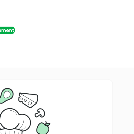
tement