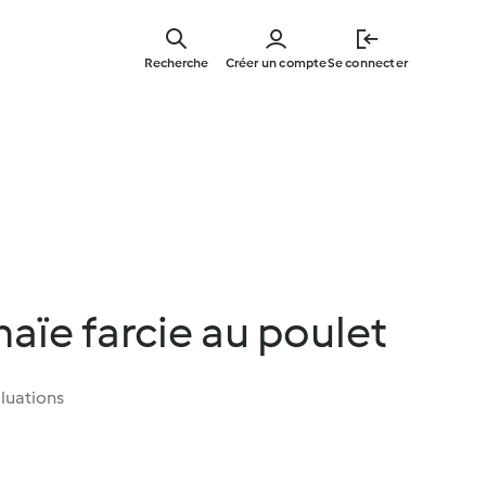
Skip
to
Recherche
Créer un compte
Se connecter
main
content
aïe farcie au poulet
luations