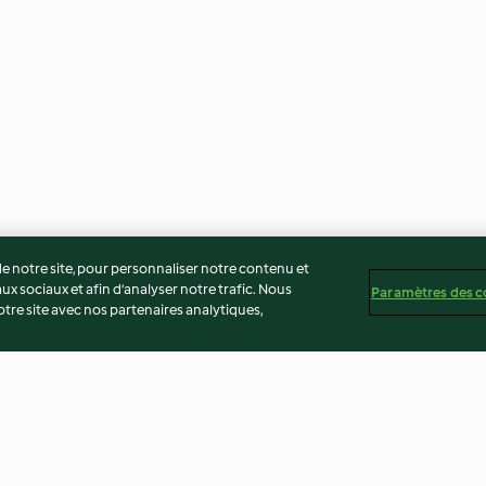
 notre site, pour personnaliser notre contenu et
ux sociaux et afin d’analyser notre trafic. Nous
Paramètres des c
re site avec nos partenaires analytiques,