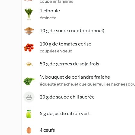
coupé en lanières
1 ciboule
émincée
10 g de sucre roux (optionnel)
100 g de tomates cerise
coupées en deux
50 g de germes de soja frais
½ bouquet de coriandre fraîche
équeuté et haché, et quelques feuilles hachées pour 
20 g de sauce chili sucrée
5 g de jus de citron vert
4 œufs