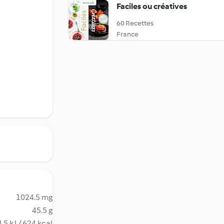
Faciles ou créatives
60 Recettes
France
1024.5 mg
45.5 g
.5 kJ / 624 kcal