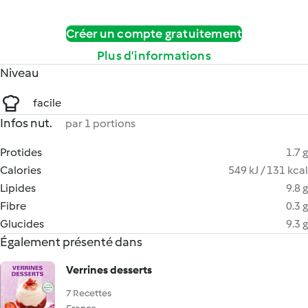
Créer un compte gratuitement
Plus d’informations
Niveau
facile
Infos nut.
par 1 portions
Protides
1.7 g
Calories
549 kJ / 131 kcal
Lipides
9.8 g
Fibre
0.3 g
Glucides
9.3 g
Également présenté dans
Verrines desserts
7 Recettes