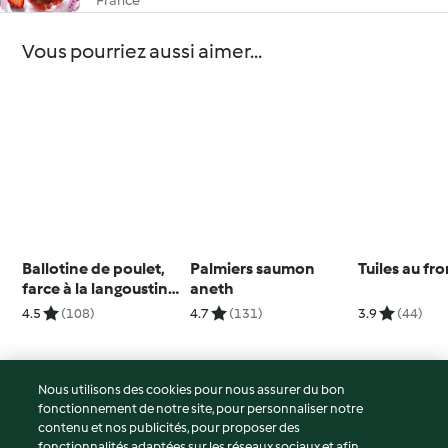
France
Vous pourriez aussi aimer...
Ballotine de poulet,
Palmiers saumon
Tuiles au f
farce à la langoustine
aneth
et sauce chorizo
4.5
(108)
4.7
(131)
3.9
(44)
Nous utilisons des cookies pour nous assurer du bon
fonctionnement de notre site, pour personnaliser notre
© Copyright 2026
contenu et nos publicités, pour proposer des
fonctionnalités adaptées sur les réseaux sociaux et afin