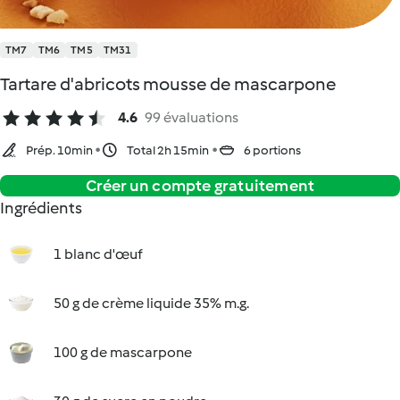
TM7
TM6
TM5
TM31
Tartare d'abricots mousse de mascarpone
4.6
99 évaluations
Prép. 10min
Total 2h 15min
6 portions
Créer un compte gratuitement
Ingrédients
1 blanc d'œuf
50 g de crème liquide 35% m.g.
100 g de mascarpone