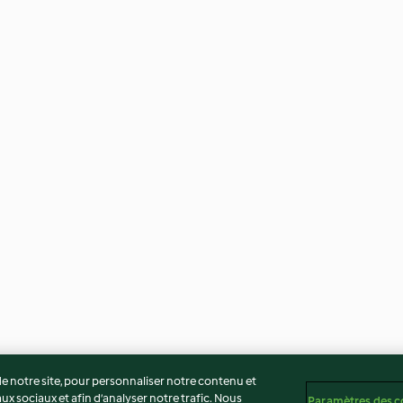
 notre site, pour personnaliser notre contenu et
ux sociaux et afin d’analyser notre trafic. Nous
Paramètres des c