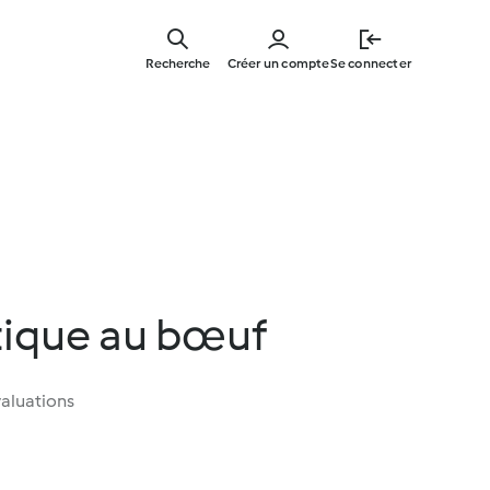
Skip
to
Recherche
Créer un compte
Se connecter
main
content
tique au bœuf
aluations