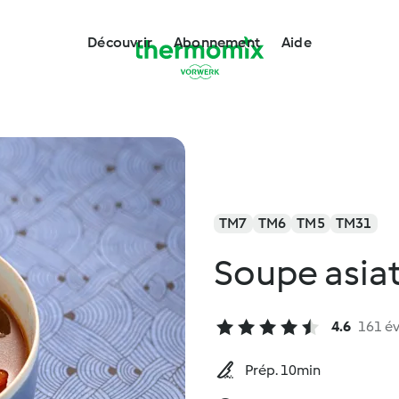
Découvrir
Abonnement
Aide
TM7
TM6
TM5
TM31
Soupe asia
4.6
161 év
Prép. 10min