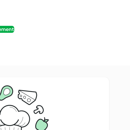
tement