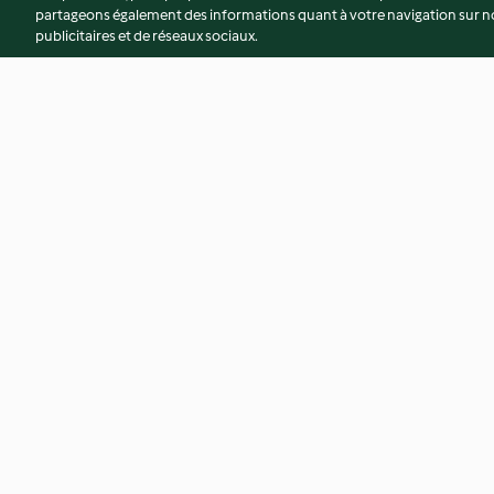
partageons également des informations quant à votre navigation sur not
publicitaires et de réseaux sociaux.
Gambas aux épices et
Soupe de poulet, len
coriandre
girolles
4.5
(54)
4.2
(45)
© Copyright 2026
Conditions d'utilisation
Politique de confidentiali
Déclaration d'accessibilité