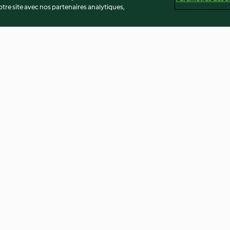
re site avec nos partenaires analytiques,
tilles et
Poulet gingembre-citron
One pot pasta, 
légumes
3.9
(100)
3.9
(25)
té
Non-responsabilité
Mentions légales
Cookies
Co