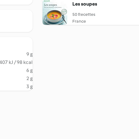
Les soupes
50 Recettes
France
9 g
407 kJ / 98 kcal
6 g
2 g
3 g