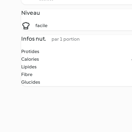
Niveau
facile
Infos nut.
par 1 portion
Protides
Calories
Lipides
Fibre
Glucides