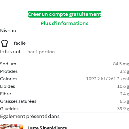
Créer un compte gratuitement
Plus d’informations
Niveau
facile
Infos nut.
par 1 portion
Sodium
84.5 mg
Protides
3.2 g
Calories
1093.2 kJ / 261.3 kcal
Lipides
10.6 g
Fibre
3.4 g
Graisses saturées
6.5 g
Glucides
39.9 g
Également présenté dans
Juste 5 ingrédients