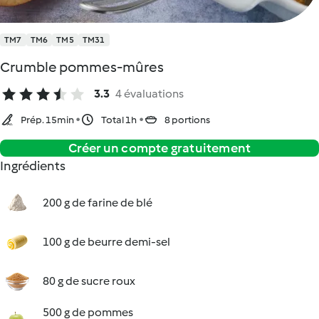
TM7
TM6
TM5
TM31
Crumble pommes-mûres
3.3
4 évaluations
Prép. 15min
Total 1h
8 portions
Créer un compte gratuitement
Ingrédients
200 g de farine de blé
100 g de beurre demi-sel
80 g de sucre roux
500 g de pommes