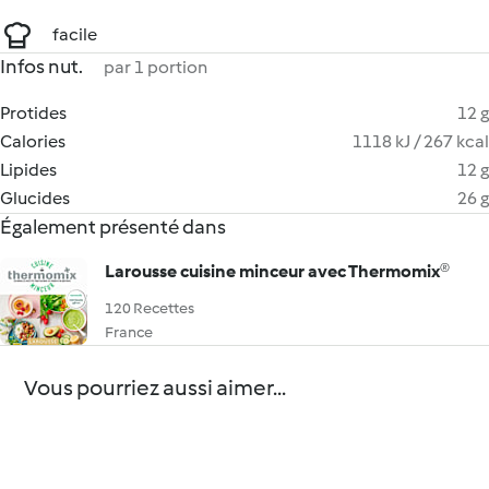
facile
Infos nut.
par 1 portion
Protides
12 g
Calories
1118 kJ / 267 kcal
Lipides
12 g
Glucides
26 g
Également présenté dans
Larousse cuisine minceur avec Thermomix®
120 Recettes
France
Vous pourriez aussi aimer...