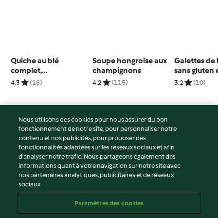
Quiche au blé
Soupe hongroise aux
Galettes de
complet,
champignons
sans gluten 
champignons et
au yaourt
4.3
(28)
4.2
(115)
3.2
(10)
herbes
Nous utilisons des cookies pour nous assurer du bon
fonctionnement de notre site, pour personnaliser notre
© Copyright 2026
contenu et nos publicités, pour proposer des
fonctionnalités adaptées sur les réseaux sociaux et afin
Conditions d'utilisation
d’analyser notre trafic. Nous partageons également des
Politique de confidentialité
informations quant à votre navigation sur notre site avec
Non-responsabilité
nos partenaires analytiques, publicitaires et de réseaux
sociaux.
Mentions légales
Cookies
Paramètres des cookies
Contenu du rapport