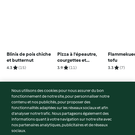
Blinis de pois chiche
Pizza à l'épeautre,
Flammekuec
et butternut
courgettes et
tofu
aubergines
4.3
(15)
3.9
(11)
3.3
(7)
Nous utilisons des cookies pour nous assurer du bon
fonctionnement de notre site, pour personnaliser notre
© Copyright 2026
contenu et nos publicités, pour proposer des
fonctionnalités adaptées sur les réseaux sociaux et afin
Conditions d'utilisation
d’analyser notre trafic. Nous partageons également des
Politique de confidentialité
informations quant à votre navigation sur notre site avec
Non-responsabilité
nos partenaires analytiques, publicitaires et de réseaux
sociaux.
Mentions légales