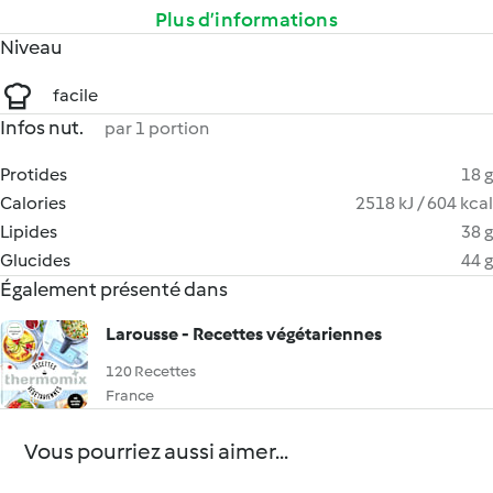
Plus d’informations
Niveau
facile
Infos nut.
par 1 portion
Protides
18 g
Calories
2518 kJ / 604 kcal
Lipides
38 g
Glucides
44 g
Également présenté dans
Larousse - Recettes végétariennes
120 Recettes
France
Vous pourriez aussi aimer...