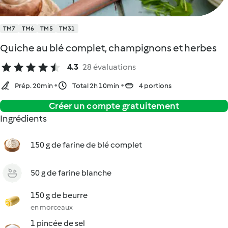
TM7
TM6
TM5
TM31
Quiche au blé complet, champignons et herbes
4.3
28 évaluations
Prép. 20min
Total 2h 10min
4 portions
Créer un compte gratuitement
Ingrédients
150 g de farine de blé complet
50 g de farine blanche
150 g de beurre
en morceaux
1 pincée de sel