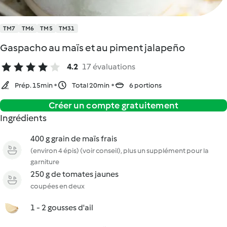
TM7
TM6
TM5
TM31
Gaspacho au maïs et au piment jalapeño
4.2
17 évaluations
Prép. 15min
Total 20min
6 portions
Créer un compte gratuitement
Ingrédients
400 g grain de maïs frais
(environ 4 épis) (voir conseil), plus un supplément pour la
garniture
250 g de tomates jaunes
coupées en deux
1 - 2 gousses d'ail