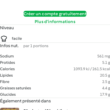
Créer un compte gratuitement
Plus d’informations
Niveau
facile
Infos nut.
par 1 portions
Sodium
561 mg
Protides
5.1 g
Calories
1093.9 kJ / 261.5 kcal
Lipides
20.5 g
Fibre
2.5 g
Graisses saturées
4.4 g
Glucides
17.9 g
Également présenté dans