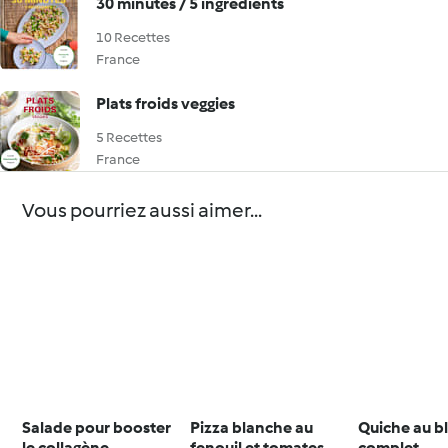
30 minutes / 5 ingrédients
10 Recettes
France
Plats froids veggies
5 Recettes
France
Vous pourriez aussi aimer...
Salade pour booster
Pizza blanche au
Quiche au b
le collagène
fenouil et tomates
complet,