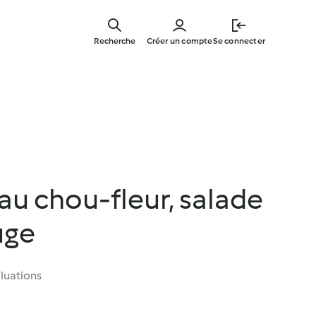
Skip
to
Recherche
Créer un compte
Se connecter
main
content
 au chou-fleur, salade
uge
luations