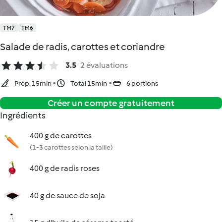
TM7
TM6
Salade de radis, carottes et coriandre
3.5
2 évaluations
Prép. 15min
Total 15min
6 portions
Créer un compte gratuitement
Ingrédients
400 g de carottes
(1-3 carottes selon la taille)
400 g de radis roses
40 g de sauce de soja