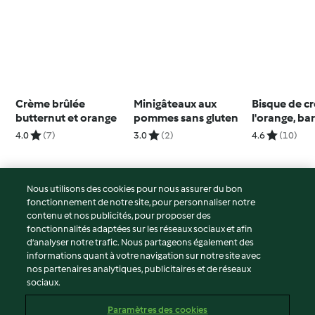
Crème brûlée
Minigâteaux aux
Bisque de cr
butternut et orange
pommes sans gluten
l'orange, ba
herbes et p
4.0
(7)
3.0
(2)
4.6
(10)
panais
Nous utilisons des cookies pour nous assurer du bon
fonctionnement de notre site, pour personnaliser notre
© Copyright 2026
contenu et nos publicités, pour proposer des
fonctionnalités adaptées sur les réseaux sociaux et afin
Conditions d'utilisation
d’analyser notre trafic. Nous partageons également des
Politique de confidentialité
informations quant à votre navigation sur notre site avec
Non-responsabilité
nos partenaires analytiques, publicitaires et de réseaux
sociaux.
Mentions légales
Cookies
Paramètres des cookies