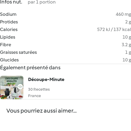
Infos nut.
par 1 portion
Sodium
460 mg
Protides
2 g
Calories
572 kJ / 137 kcal
Lipides
10 g
Fibre
3.2 g
Graisses saturées
1 g
Glucides
10 g
Également présenté dans
Découpe-Minute
30 Recettes
France
Vous pourriez aussi aimer...