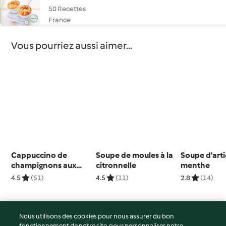
50 Recettes
France
Vous pourriez aussi aimer...
Cappuccino de
Soupe de moules à la
Soupe d'arti
champignons aux
citronnelle
menthe
noisettes
4.5
(51)
4.5
(11)
2.8
(14)
Nous utilisons des cookies pour nous assurer du bon
fonctionnement de notre site, pour personnaliser notre