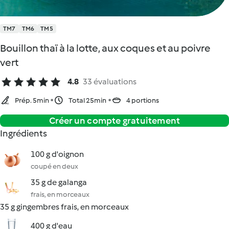
TM7
TM6
TM5
Bouillon thaï à la lotte, aux coques et au poivre
vert
4.8
33 évaluations
Prép. 5min
Total 25min
4 portions
Créer un compte gratuitement
Ingrédients
100 g d'oignon
coupé en deux
35 g de galanga
frais, en morceaux
35 g gingembres frais, en morceaux
400 g d'eau