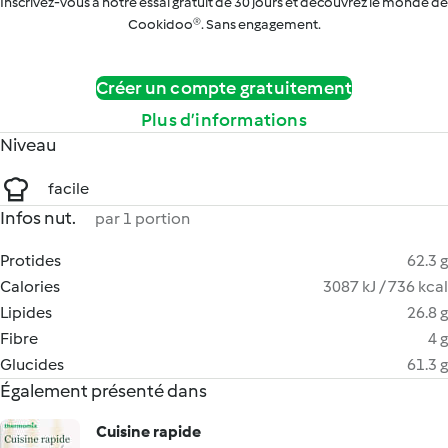
Inscrivez-vous à notre essai gratuit de 30 jours et découvrez le monde de
Cookidoo®. Sans engagement.
Créer un compte gratuitement
Plus d’informations
Niveau
facile
Infos nut.
par 1 portion
Protides
62.3 g
Calories
3087 kJ / 736 kcal
Lipides
26.8 g
Fibre
4 g
Glucides
61.3 g
Également présenté dans
Cuisine rapide